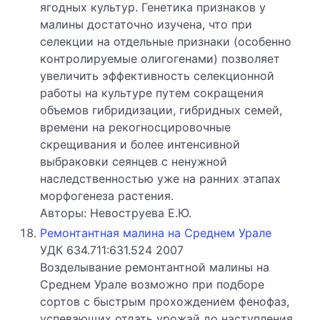
ягодных культур. Генетика признаков у
малины достаточно изучена, что при
селекции на отдельные признаки (особенно
контролируемые олигогенами) позволяет
увеличить эффективность селекционной
работы на культуре путем сокращения
объемов гибридизации, гибридных семей,
времени на рекогносцировочные
скрещивания и более интенсивной
выбраковки сеянцев с ненужной
наследственностью уже на ранних этапах
морфогенеза растения.
Авторы: Невоструева Е.Ю.
Ремонтантная малина на Среднем Урале
УДК 634.711:631.524 2007
Возделывание ремонтантной малины на
Среднем Урале возможно при подборе
сортов с быстрым прохождением фенофаз,
успевающих отдать урожай до наступления