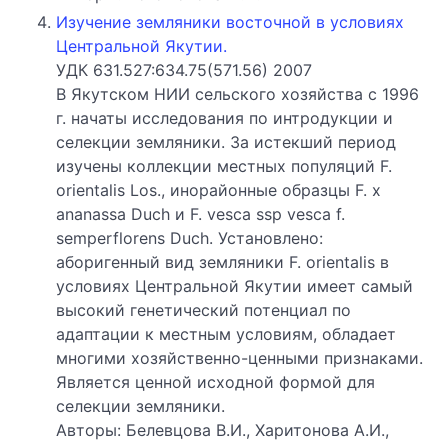
Изучение земляники восточной в условиях
Центральной Якутии.
УДК 631.527:634.75(571.56) 2007
В Якутском НИИ сельского хозяйства с 1996
г. начаты исследования по интродукции и
селекции земляники. За истекший период
изучены коллекции местных популяций F.
orientalis Los., инорайонные образцы F. x
ananassa Duch и F. vesca ssp vesca f.
semperflorens Duсh. Установлено:
аборигенный вид земляники F. orientalis в
условиях Центральной Якутии имеет самый
высокий генетический потенциал по
адаптации к местным условиям, обладает
многими хозяйственно-ценными признаками.
Является ценной исходной формой для
селекции земляники.
Авторы: Белевцова В.И., Харитонова А.И.,