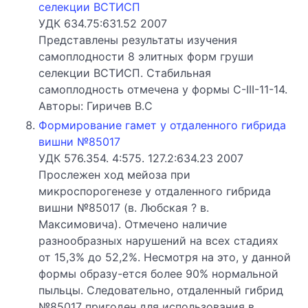
селекции ВСТИСП
УДК 634.75:631.52 2007
Представлены результаты изучения
самоплодности 8 элитных форм груши
селекции ВСТИСП. Стабильная
самоплодность отмечена у формы C-III-11-14.
Авторы: Гиричев В.С
Формирование гамет у отдаленного гибрида
вишни №85017
УДК 576.354. 4:575. 127.2:634.23 2007
Прослежен ход мейоза при
микроспорогенезе у отдаленного гибрида
вишни №85017 (в. Любская ? в.
Максимовича). Отмечено наличие
разнообразных нарушений на всех стадиях
от 15,3% до 52,2%. Несмотря на это, у данной
формы образу-ется более 90% нормальной
пыльцы. Следовательно, отдаленный гибрид
№85017 пригоден для использования в