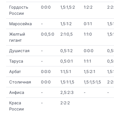
Гордость
0:0:0
1,5:1,5:2
1:2:2
2:2
России
Маросейка
-
1,5:1:2
0:1:1
1,5:
Желтый
0:0,5:0
2:1:0,5
1:1:0
1,5:
гигант
Душистая
-
0,5:1:2
0:0:0
0,5
Таруса
-
0,5:0:1
1:1:1
0,5
Арбат
0:0:0
1:1,5:1
1,5:2:1
1,5:
Столичная
0:0:0
1,5:1:1,5
1,5:1,5:1,5
2:2
Анфиса
-
2,5:2:3
-
-
Краса
-
2:2:2
России