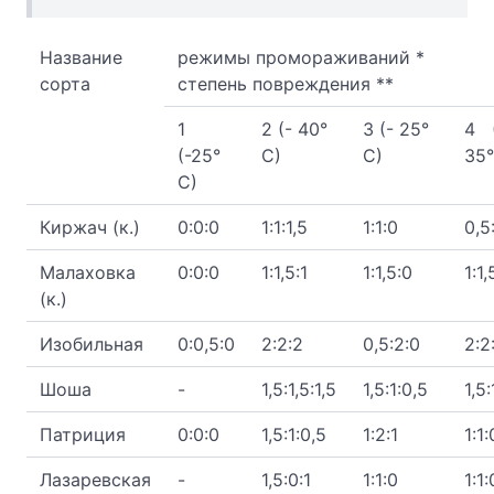
Название
режимы промораживаний *
сорта
степень повреждения **
1
2 (- 40°
3 (- 25°
4 
(-25°
С)
С)
35°
С)
Киржач (к.)
0:0:0
1:1:1,5
1:1:0
0,5
Малаховка
0:0:0
1:1,5:1
1:1,5:0
1:1,
(к.)
Изобильная
0:0,5:0
2:2:2
0,5:2:0
2:2
Шоша
-
1,5:1,5:1,5
1,5:1:0,5
1,5:
Патриция
0:0:0
1,5:1:0,5
1:2:1
1:1:
Лазаревская
-
1,5:0:1
1:1:0
1:1: