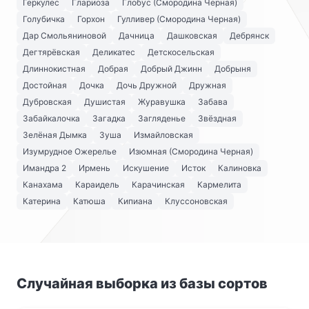
Геркулес
Глариоза
Глобус (Смородина Черная)
Голубичка
Горхон
Гулливер (Смородина Черная)
Дар Смольяниновой
Дачница
Дашковская
Дебрянск
Дегтярёвская
Деликатес
Детскосельская
Длиннокистная
Добрая
Добрый Джинн
Добрыня
Достойная
Дочка
Дочь Дружной
Дружная
Дубровская
Душистая
Журавушка
Забава
Забайкалочка
Загадка
Загляденье
Звёздная
Зелёная Дымка
Зуша
Измайловская
Изумрудное Ожерелье
Изюмная (Смородина Черная)
Имандра 2
Ирмень
Искушение
Исток
Калиновка
Канахама
Караидель
Карачинская
Кармелита
Катерина
Катюша
Кипиана
Клуссоновская
Случайная выборка из базы сортов