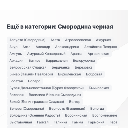
Ещё в категории: Смородина черная
Августа (Смородина)
Агата
Агролесовская
Ажурная
Акур
Алга
Алеандр
Александрина
Алтайская Поздняя
Амгунь
Амурский Консервный
Арапка
Аргазинская
Аркадия
Багира
Баррикадная
Белорусочка
Белорусская Сладкая
Бердчанка
Березовка
Бинар (Памяти Павловой)
Бирюлёвская
Бобровая
Богатая
Болеро
Бурая Дальневосточная (Бурая Фаворской)
Бычковская
Валовая
Василиса (Черная Смородина)
Велой (Ленинградская Сладкая)
Велюр
Венера (Смородина)
Верность (Былинная)
Вологда
Володинка (Осенняя Радость)
Воронинская
Воспоминание
Выставочная
Гайхал
Галинка
Гамма
Гармония
Гера