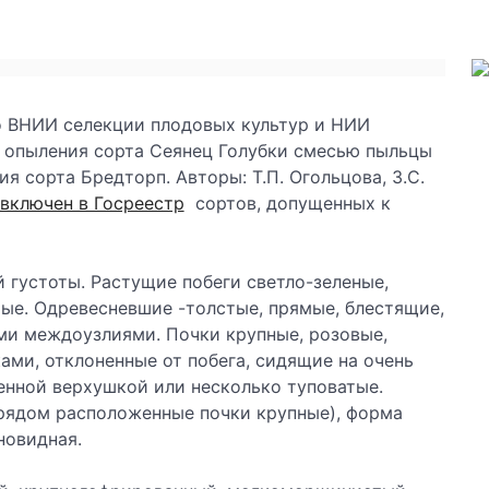
во ВНИИ селекции плодовых культур и НИИ
т опыления сорта Сеянец Голубки смесью пыльцы
я сорта Бредторп. Авторы: Т.П. Огольцова, З.С.
включен в Госреестр
сортов, допущенных к
й густоты. Растущие побеги светло-зеленые,
ые. Одревесневшие -толстые, прямые, блестящие,
ми междоузлиями. Почки крупные, розовые,
ми, отклоненные от побега, сидящие на очень
енной верхушкой или несколько туповатые.
(рядом расположенные почки крупные), форма
новидная.