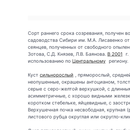
Сорт раннего срока созревания, получен 
садоводства Сибири им. М.А. Лисавенко о
сеянцев, полученных от свободного опылени
Зотова, С.Д. Князев, Л.В. Баянова.
В 2001
г.
использованию по
Центральному
региону.
Куст
сильнорослый
, пряморослый, средне
неопушенные, окрашены антоцианом, толст
серые с серо-желтой верхушкой, с длинны
асимметричные, с хорошо видными железка
коротком стебельке, яйцевидные, с заостр
Верхушечная почка несвободная, крупная 
листового рубца округлая или округло-кли