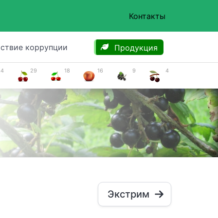
Контакты
ствие коррупции
Продукция
34
29
18
16
9
4
Экстрим