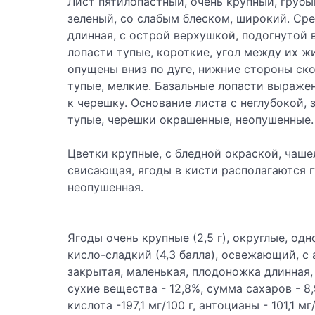
Лист пятилопастный, очень крупный, груб
зеленый, со слабым блеском, широкий. Сре
длинная, с острой верхушкой, подогнутой
лопасти тупые, короткие, угол между их 
опущены вниз по дуге, нижние стороны ск
тупые, мелкие. Базальные лопасти выраже
к черешку. Основание листа с неглубокой,
тупые, черешки окрашенные, неопушенные.
Цветки крупные, с бледной окраской, чаше
свисающая, ягоды в кисти располагаются гу
неопушенная.
Ягоды очень крупные (2,5 г), округлые, од
кисло-сладкий (4,3 балла), освежающий, с
закрытая, маленькая, плодоножка длинная
сухие вещества - 12,8%, сумма сахаров - 8
кислота -197,1 мг/100 г, антоцианы - 101,1 мг