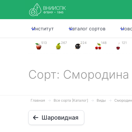
Институт
Каталог сортов
Нов
513
267
224
148
121
Сорт: Смородина
Главная
Все сорта [Каталог]
Виды
Смородин
Шаровидная