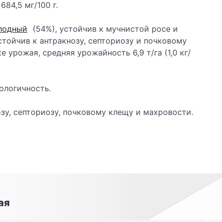
684,5 мг/100 г.
лодный
(54%), устойчив к мучнистой росе и
стойчив к антракнозу, септориозу и почковому
 урожая, средняя урожайность 6,9 т/га (1,0 кг/
ологичность.
зу, септориозу, почковому клещу и махровости.
ая