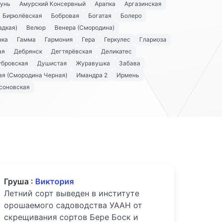
унь
Амурский Консервный
Арапка
Аргазинская
Бирюлёвская
Бобровая
Богатая
Болеро
адкая)
Велюр
Венера (Смородина)
нка
Гамма
Гармония
Гера
Геркулес
Глариоза
ая
Дебрянск
Дегтярёвская
Деликатес
убровская
Душистая
Журавушка
Забава
я (Смородина Черная)
Имандра 2
Ирмень
соновская
Груша :
Виктория
Летний сорт выведен в институте
орошаемого садоводства УААН от
скрещивания сортов Бере Боск и