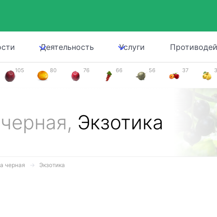
ости
Деятельность
Услуги
Противодей
105
80
76
66
56
37
 черная,
Экзотика
а черная
Экзотика