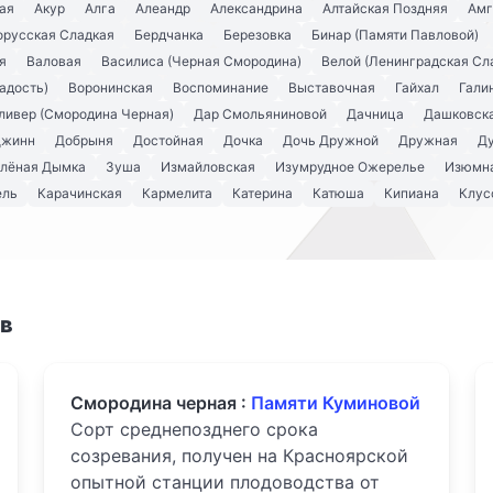
ая
Акур
Алга
Алеандр
Александрина
Алтайская Поздняя
Амг
орусская Сладкая
Бердчанка
Березовка
Бинар (Памяти Павловой)
я
Валовая
Василиса (Черная Смородина)
Велой (Ленинградская Сл
адость)
Воронинская
Воспоминание
Выставочная
Гайхал
Гали
ливер (Смородина Черная)
Дар Смольяниновой
Дачница
Дашковск
Джинн
Добрыня
Достойная
Дочка
Дочь Дружной
Дружная
Д
лёная Дымка
Зуша
Измайловская
Изумрудное Ожерелье
Изюмна
ель
Карачинская
Кармелита
Катерина
Катюша
Кипиана
Клус
ов
Смородина черная :
Памяти Куминовой
Сорт среднепозднего срока
созревания, получен на Красноярской
опытной станции плодоводства от