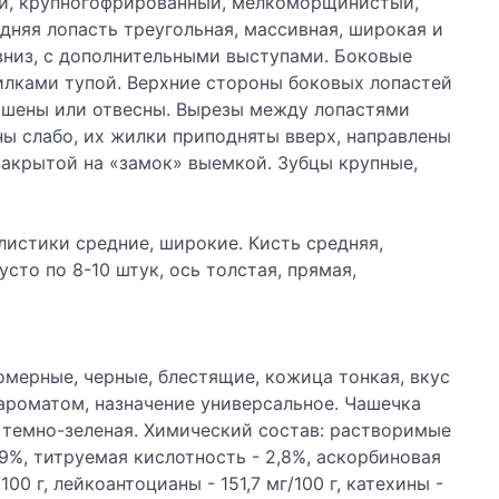
ый, крупногофрированный, мелкоморщинистый,
дняя лопасть треугольная, массивная, широкая и
 вниз, с дополнительными выступами. Боковые
жилками тупой. Верхние стороны боковых лопастей
ошены или отвесны. Вырезы между лопастями
ны слабо, их жилки приподняты вверх, направлены
 закрытой на «замок» выемкой. Зубцы крупные,
листики средние, широкие. Кисть средняя,
сто по 8-10 штук, ось толстая, прямая,
номерные, черные, блестящие, кожица тонкая, вкус
 ароматом, назначение универсальное. Чашечка
, темно-зеленая. Химический состав: растворимые
,9%, титруемая кислотность - 2,8%, аскорбиновая
/100 г, лейкоантоцианы - 151,7 мг/100 г, катехины -