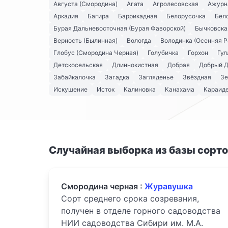
Августа (Смородина)
Агата
Агролесовская
Ажурн
Аркадия
Багира
Баррикадная
Белорусочка
Бел
Бурая Дальневосточная (Бурая Фаворской)
Бычковска
Верность (Былинная)
Вологда
Володинка (Осенняя Р
Глобус (Смородина Черная)
Голубичка
Горхон
Гул
Детскосельская
Длиннокистная
Добрая
Добрый 
Забайкалочка
Загадка
Загляденье
Звёздная
Зе
Искушение
Исток
Калиновка
Канахама
Караид
Случайная выборка из базы сорт
Смородина черная :
Журавушка
Сорт среднего срока созревания,
получен в отделе горного садоводства
НИИ садоводства Сибири им. М.А.