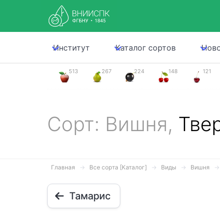
Институт
Каталог сортов
Нов
513
267
224
148
121
Сорт: Вишня,
Тве
Главная
Все сорта [Каталог]
Виды
Вишня
Тамарис