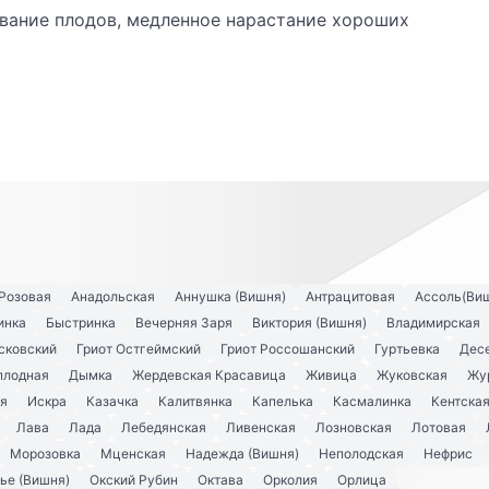
вание плодов, медленное нарастание хороших
Розовая
Анадольская
Аннушка (Вишня)
Антрацитовая
Ассоль(Ви
инка
Быстринка
Вечерняя Заря
Виктория (Вишня)
Владимирская
сковский
Гриот Остгеймский
Гриот Россошанский
Гуртьевка
Дес
плодная
Дымка
Жердевская Красавица
Живица
Жуковская
Жу
я
Искра
Казачка
Калитвянка
Капелька
Касмалинка
Кентска
Лава
Лада
Лебедянская
Ливенская
Лозновская
Лотовая
Морозовка
Мценская
Надежда (Вишня)
Неполодская
Нефрис
ье (Вишня)
Окский Рубин
Октава
Орколия
Орлица