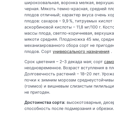
широкоовальная, воронка мелкая, верхушк
черная. Мякоть темно-красная, средней пл
плодов отличный; характер вкуса очень х
плодов: сахаров – 9,9 %, титруемых кислот 
аскорбиновой кислоты – 11,8 мг/100 г. Косто
массы плода, светло-коричневая, верхушка
мякоти средняя. Плодоножка 45 мм, средняя
механизированного сбора сорт не пригоде
плодов. Сорт
универсального назначения
.
Срок цветения – 2–3 декада мая; сорт
само
неодновременное. Возраст вступления в пл
Долговечность растений – 18–20 лет. Урожа
почки к зимним морозам среднеустойчивы
(гоммоз) и вишневым слизистым пилильщик
не пригоден.
Достоинства сорта:
высокотоварные, десе
способность после подмерзания и обрезки.