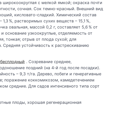
а широкоокруглая с мелкой ямкой; окраска почти
отности, сочная. Сок темно-красный. Внешний вид
ороший, кисловато-сладкий. Химический состав
– 1,3 %, растворимых сухих веществ – 15,1 %,
чка овальная, массой 0,2 г, составляет 5,6 % от
 и основание узкоокруглые, отделяемость от
, тонкая; отрыв от плода сухой; для
н. Средняя устойчивость к растрескиванию
бесплодный
. Созревание среднее,
одоношение поздний (на 4-й год после посадки).
йность – 9,3 т/га. Дерево, побеги и генеративные
е; поражение коккомикозом, камедетечением
ом средние. Для садов интенсивного типа сорт
ртные плоды, хорошая регенерационная