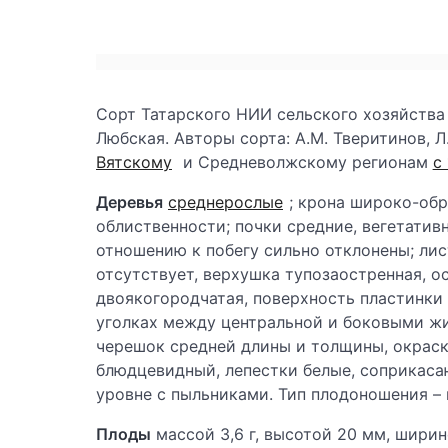
Сорт Татарского НИИ сельского хозяйства
Любская. Авторы сорта: А.М. Тверитинов, Л
Вятскому
и Средневолжскому регионам
с
Деревья
среднерослые
; крона широко-обр
облиственности; почки средние, вегетативн
отношению к побегу сильно отклонены; лис
отсутствует, верхушка тупозаостренная, о
двоякогородчатая, поверхность пластинки
уголках между центральной и боковыми жи
черешок средней длины и толщины, окраска
блюдцевидный, лепестки белые, соприкаса
уровне с пыльниками. Тип плодоношения –
Плоды
массой 3,6 г, высотой 20 мм, шири