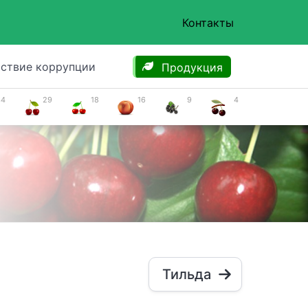
Контакты
ствие коррупции
Продукция
34
29
18
16
9
4
Тильда