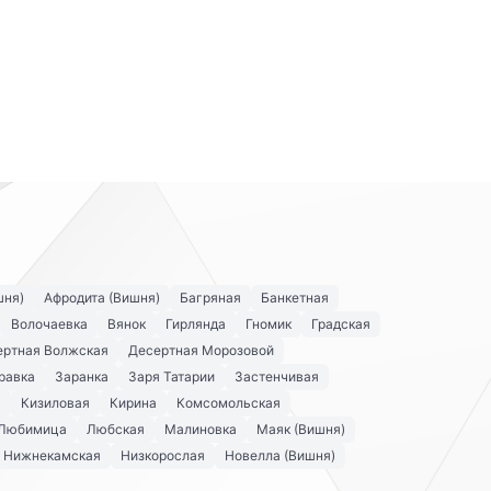
шня)
Афродита (Вишня)
Багряная
Банкетная
Волочаевка
Вянок
Гирлянда
Гномик
Градская
ертная Волжская
Десертная Морозовой
равка
Заранка
Заря Татарии
Застенчивая
я
Кизиловая
Кирина
Комсомольская
Любимица
Любская
Малиновка
Маяк (Вишня)
Нижнекамская
Низкорослая
Новелла (Вишня)