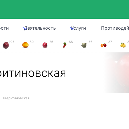
ости
Деятельность
Услуги
Противодей
105
80
76
66
56
37
ритиновская
Тверитиновская