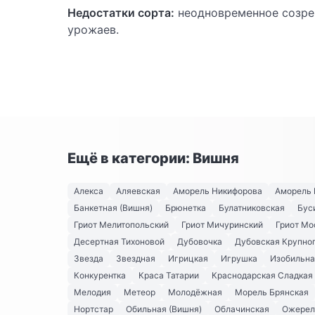
Недостатки сорта:
неодновременное созре
урожаев.
Ещё в категории: Вишня
Алекса
Аляевская
Аморель Никифорова
Аморель 
Банкетная (Вишня)
Брюнетка
Булатниковская
Бус
Гриот Мелитопольский
Гриот Мичуринский
Гриот Мо
Десертная Тихоновой
Дубовочка
Дубовская Крупно
Звезда
Звездная
Игрицкая
Игрушка
Изобильна
Конкурентка
Краса Татарии
Краснодарская Сладкая
Мелодия
Метеор
Молодёжная
Морель Брянская
Нортстар
Обильная (Вишня)
Облачинская
Ожерел