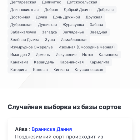
Дегтярёвская
Деликатес
Детскосельская
Длиннокистная
Добрая
Добрый Джинн
Добрыня
Достойная
Дочка
Дочь Дружной
Дружная
Дубровская
Душистая
Журавушка
Забава
Забайкалочка
Загадка
Загляденье
Звёздная
Зелёная Дымка
Зуша
Измайловская
Изумрудное Ожерелье
Изюмная (Смородина Черная)
Имандра 2
Ирмень
Искушение
Исток
Калиновка
Канахама
Караидель
Карачинская
Кармелита
Катерина
Катюша
Кипиана
Клуссоновская
Случайная выборка из базы сортов
Айва :
Враниска Дания
Позднезимний сорт происходит из