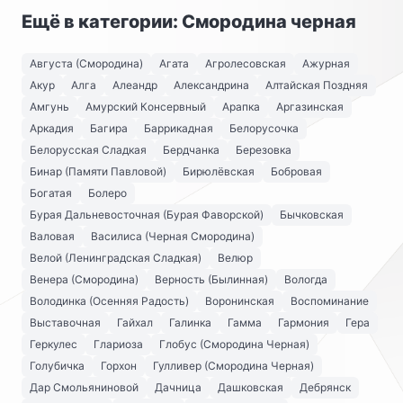
Ещё в категории: Смородина черная
Августа (Смородина)
Агата
Агролесовская
Ажурная
Акур
Алга
Алеандр
Александрина
Алтайская Поздняя
Амгунь
Амурский Консервный
Арапка
Аргазинская
Аркадия
Багира
Баррикадная
Белорусочка
Белорусская Сладкая
Бердчанка
Березовка
Бинар (Памяти Павловой)
Бирюлёвская
Бобровая
Богатая
Болеро
Бурая Дальневосточная (Бурая Фаворской)
Бычковская
Валовая
Василиса (Черная Смородина)
Велой (Ленинградская Сладкая)
Велюр
Венера (Смородина)
Верность (Былинная)
Вологда
Володинка (Осенняя Радость)
Воронинская
Воспоминание
Выставочная
Гайхал
Галинка
Гамма
Гармония
Гера
Геркулес
Глариоза
Глобус (Смородина Черная)
Голубичка
Горхон
Гулливер (Смородина Черная)
Дар Смольяниновой
Дачница
Дашковская
Дебрянск