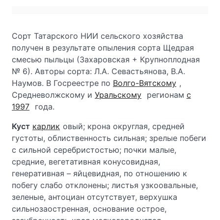
Сорт Татарского НИИ сельского хозяйства
получен в результате опыления сорта Щедрая
смесью пыльцы (Захаровская + Крупноплодная
№ 6). Авторы сорта: Л.А. Севастьянова, В.А.
Наумов. В Госреестре по
Волго-Вятскому
,
Средневолжскому и
Уральскому
регионам
с
1997
года.
Куст
карлик
овый; крона округлая, средней
густоты, облиственность сильная; зрелые побеги
с сильной серебристостью; почки малые,
средние, вегетативная конусовидная,
генеративная – яйцевидная, по отношению к
побегу слабо отклонены; листья узкоовальные,
зеленые, антоциан отсутствует, верхушка
сильнозаостренная, основание острое,