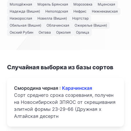
Молодёжная
Морель Брянская
Морозовка
Мценская
Надежда (Вишня)
Неполодская
Нефрис
Нижнекамская
Низкорослая
Новелла (Вишня)
Нортстар
Обильная (Вишня)
Облачинская
Ожерелье (Вишня)
Окский Рубин
Октава
Орколия
Орлица
Случайная выборка из базы сортов
Смородина черная :
Карачинская
Сорт среднего срока созревания, получен
на Новосибирской ЗПЯОС от скрещивания
элитной формы 23-29-66 (Дружная х
Алтайская десертн