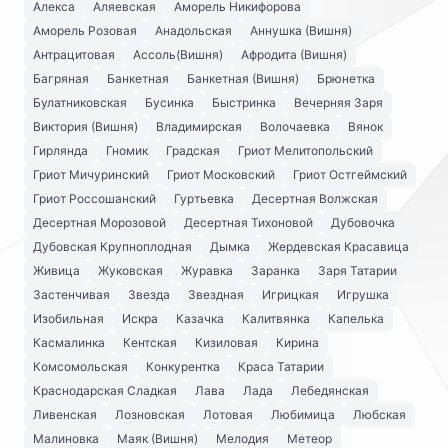
Алекса
Аляевская
Аморель Никифорова
Аморель Розовая
Анадольская
Аннушка (Вишня)
Антрацитовая
Ассоль(Вишня)
Афродита (Вишня)
Багряная
Банкетная
Банкетная (Вишня)
Брюнетка
Булатниковская
Бусинка
Быстринка
Вечерняя Заря
Виктория (Вишня)
Владимирская
Волочаевка
Вянок
Гирлянда
Гномик
Градская
Гриот Мелитопольский
Гриот Мичуринский
Гриот Московский
Гриот Остгеймский
Гриот Россошанский
Гуртьевка
Десертная Волжская
Десертная Морозовой
Десертная Тихоновой
Дубовочка
Дубовская Крупноплодная
Дымка
Жердевская Красавица
Живица
Жуковская
Журавка
Заранка
Заря Татарии
Застенчивая
Звезда
Звездная
Игрицкая
Игрушка
Изобильная
Искра
Казачка
Калитвянка
Капелька
Касмалинка
Кентская
Кизиловая
Кирина
Комсомольская
Конкурентка
Краса Татарии
Краснодарская Сладкая
Лава
Лада
Лебедянская
Ливенская
Лозновская
Лотовая
Любимица
Любская
Малиновка
Маяк (Вишня)
Мелодия
Метеор