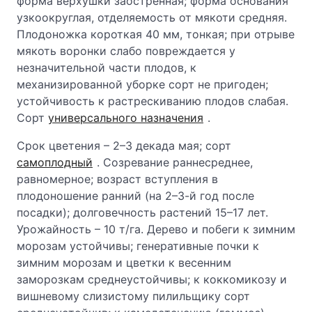
форма верхушки заостренная; форма основания
узкоокруглая, отделяемость от мякоти средняя.
Плодоножка короткая 40 мм, тонкая; при отрыве
мякоть воронки слабо повреждается у
незначительной части плодов, к
механизированной уборке сорт не пригоден;
устойчивость к растрескиванию плодов слабая.
Сорт
универсального назначения
.
Срок цветения – 2–3 декада мая; сорт
самоплодный
. Созревание раннесреднее,
равномерное; возраст вступления в
плодоношение ранний (на 2–3-й год после
посадки); долговечность растений 15–17 лет.
Урожайность – 10 т/га. Дерево и побеги к зимним
морозам устойчивы; генеративные почки к
зимним морозам и цветки к весенним
заморозкам среднеустойчивы; к коккомикозу и
вишневому слизистому пилильщику сорт