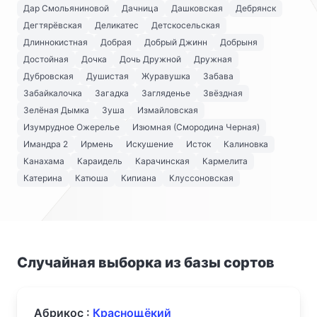
Дар Смольяниновой
Дачница
Дашковская
Дебрянск
Дегтярёвская
Деликатес
Детскосельская
Длиннокистная
Добрая
Добрый Джинн
Добрыня
Достойная
Дочка
Дочь Дружной
Дружная
Дубровская
Душистая
Журавушка
Забава
Забайкалочка
Загадка
Загляденье
Звёздная
Зелёная Дымка
Зуша
Измайловская
Изумрудное Ожерелье
Изюмная (Смородина Черная)
Имандра 2
Ирмень
Искушение
Исток
Калиновка
Канахама
Караидель
Карачинская
Кармелита
Катерина
Катюша
Кипиана
Клуссоновская
Случайная выборка из базы сортов
Абрикос :
Краснощёкий