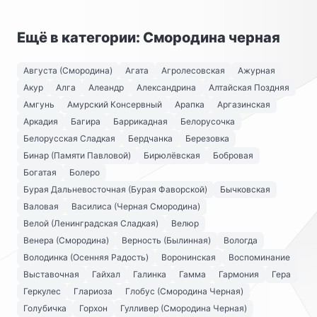
Ещё в категории: Смородина черная
Августа (Смородина)
Агата
Агролесовская
Ажурная
Акур
Алга
Алеандр
Александрина
Алтайская Поздняя
Амгунь
Амурский Консервный
Арапка
Аргазинская
Аркадия
Багира
Баррикадная
Белорусочка
Белорусская Сладкая
Бердчанка
Березовка
Бинар (Памяти Павловой)
Бирюлёвская
Бобровая
Богатая
Болеро
Бурая Дальневосточная (Бурая Фаворской)
Бычковская
Валовая
Василиса (Черная Смородина)
Велой (Ленинградская Сладкая)
Велюр
Венера (Смородина)
Верность (Былинная)
Вологда
Володинка (Осенняя Радость)
Воронинская
Воспоминание
Выставочная
Гайхал
Галинка
Гамма
Гармония
Гера
Геркулес
Глариоза
Глобус (Смородина Черная)
Голубичка
Горхон
Гулливер (Смородина Черная)