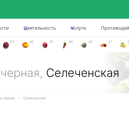
ости
Деятельность
Услуги
Противодей
105
80
76
66
56
37
 черная,
Селеченская
а черная
Селеченская