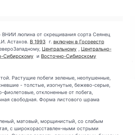
во ВНИИ люпина от скрещивания сорта Сеянец
.И. Астахов.
В 1993
г.
включен в Госреестр
СевероЗападному,
Центральному
,
Центрально-
о-Сибирскому
и
Восточно-Сибирскому
той. Растущие побеги зеленые, неопушенные,
невшие - толстые, изогнутые, бежево-серые,
-фиолетовые, отклоненные от побега,
чная свободная. Форма листового шрама
еленый, матовый, морщинистый, со слабым
стая, с широкорасставлен-ными острыми