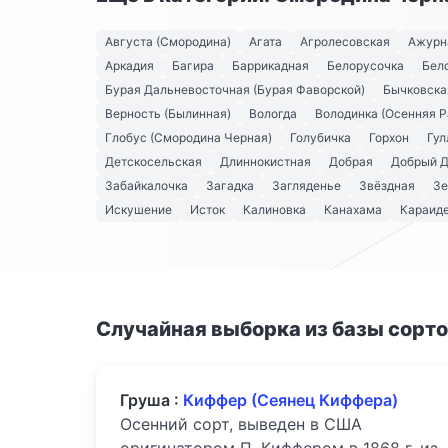
Августа (Смородина)
Агата
Агролесовская
Ажурн
Аркадия
Багира
Баррикадная
Белорусочка
Бел
Бурая Дальневосточная (Бурая Фаворской)
Бычковска
Верность (Былинная)
Вологда
Володинка (Осенняя Р
Глобус (Смородина Черная)
Голубичка
Горхон
Гул
Детскосельская
Длиннокистная
Добрая
Добрый 
Забайкалочка
Загадка
Загляденье
Звёздная
Зе
Искушение
Исток
Калиновка
Канахама
Караид
Случайная выборка из базы сорт
Груша :
Киффер (Сеянец Киффера)
Осенний сорт, выведен в США