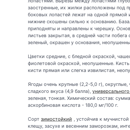
лопастями. Вырезы между лопастями глубо
заостренные, их жилки расположены под п
боковых лопастей лежат на одной прямой 
нижние скошены сильно к основанию. Баз
приподняты и направлены к черешку. Осно
листьев закрытая, в средней части побега
зеленый, окрашен у основания, неопушенны
Цветки средние, с бледной окраской, чаше
фиолетовой окраской, неопушенные. Кисть 
кисти прямая или слегка извилистая, неоп
Ягоды очень крупные (2,2-5,0 г), округлые
сладкого вкуса (4,9 балла),
универсального
зеленая, тонкая. Химический состав: сумма
аскорбиновая кислота - 180,0 мг/100 г.
Сорт
зимостойкий
, устойчив к мучнистой
клещу, засухе и весенним заморозкам, инт