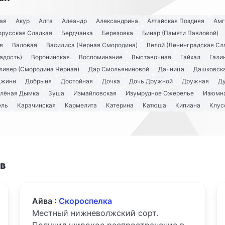
ая
Акур
Алга
Алеандр
Александрина
Алтайская Поздняя
Амг
орусская Сладкая
Бердчанка
Березовка
Бинар (Памяти Павловой)
я
Валовая
Василиса (Черная Смородина)
Велой (Ленинградская Сл
адость)
Воронинская
Воспоминание
Выставочная
Гайхал
Гали
ливер (Смородина Черная)
Дар Смольяниновой
Дачница
Дашковск
Джинн
Добрыня
Достойная
Дочка
Дочь Дружной
Дружная
Д
лёная Дымка
Зуша
Измайловская
Изумрудное Ожерелье
Изюмна
ель
Карачинская
Кармелита
Катерина
Катюша
Кипиана
Клус
ов
Айва :
Скороспелка
Местный нижневолжский сорт.