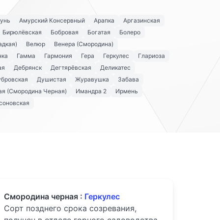
унь
Амурский Консервный
Арапка
Аргазинская
Бирюлёвская
Бобровая
Богатая
Болеро
адкая)
Велюр
Венера (Смородина)
нка
Гамма
Гармония
Гера
Геркулес
Глариоза
ая
Дебрянск
Дегтярёвская
Деликатес
убровская
Душистая
Журавушка
Забава
я (Смородина Черная)
Имандра 2
Ирмень
соновская
Смородина черная :
Геркулес
Сорт позднего срока созревания,