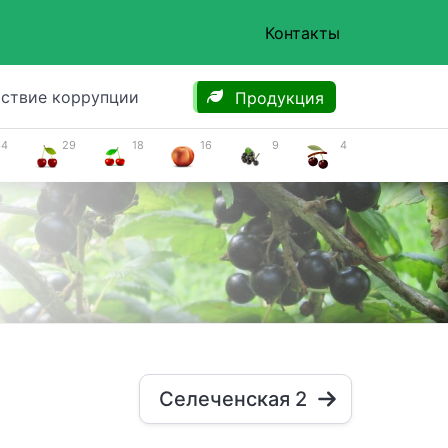
Контакты
ствие коррупции
Продукция
34
29
18
16
9
4
Селеченская 2