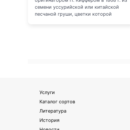
оригинатором П. Киффером в 1868 г. из
семени уссурийской или китайской
песчаной груши, цветки которой
Услуги
Каталог сортов
Литература
История
Новости