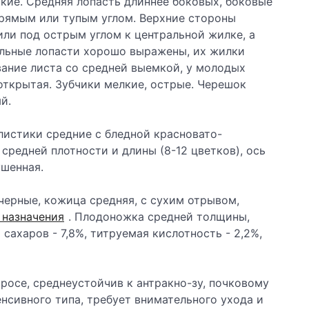
кие. Средняя лопасть длиннее боковых, боковые
рямым или тупым углом. Верхние стороны
или под острым углом к центральной жилке, а
альные лопасти хорошо выражены, их жилки
вание листа со средней выемкой, у молодых
 открытая. Зубчики мелкие, острые. Черешок
й.
листики средние с бледной красновато-
средней плотности и длины (8-12 цветков), ось
ушенная.
, черные, кожица средняя, с сухим отрывом,
 назначения
. Плодоножка средней толщины,
 сахаров - 7,8%, титруемая кислотность - 2,2%,
 росе, среднеустойчив к антракно-зу, почковому
енсивного типа, требует внимательного ухода и