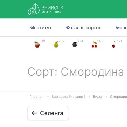
Институт
Каталог сортов
Нов
513
267
224
148
121
Сорт: Смородина
Главная
Все сорта [Каталог]
Виды
Смородин
Селенга