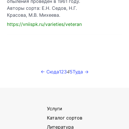
опыления проведен в 1961 году.
Авторы сорта: Е.Н. Седов, Н.Г.
Красова, М.В. Михеева.
https://vniispk.ru/varieties/veteran
← Сюда
1
2
3
4
5
Туда →
Услуги
Каталог сортов
Литература