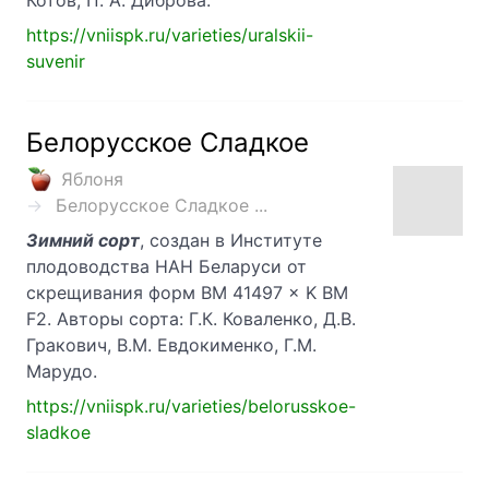
Котов, П. А. Диброва.
https://vniispk.ru/varieties/uralskii-
suvenir
Белорусское Сладкое
Яблоня
Белорусское Сладкое ...
Зимний сорт
, создан в Институте
плодоводства НАН Беларуси от
скрещивания форм ВМ 41497 × K BM
F2. Авторы сорта: Г.К. Коваленко, Д.В.
Гракович, В.М. Евдокименко, Г.М.
Марудо.
https://vniispk.ru/varieties/belorusskoe-
sladkoe