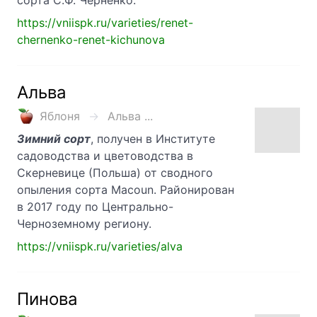
сорта С.Ф. Черненко.
https://vniispk.ru/varieties/renet-
chernenko-renet-kichunova
Альва
Яблоня
Альва ...
Зимний сорт
, получен в Институте
садоводства и цветоводства в
Скерневице (Польша) от сводного
опыления сорта Macoun. Районирован
в 2017 году по Центрально-
Черноземному региону.
https://vniispk.ru/varieties/alva
Пинова