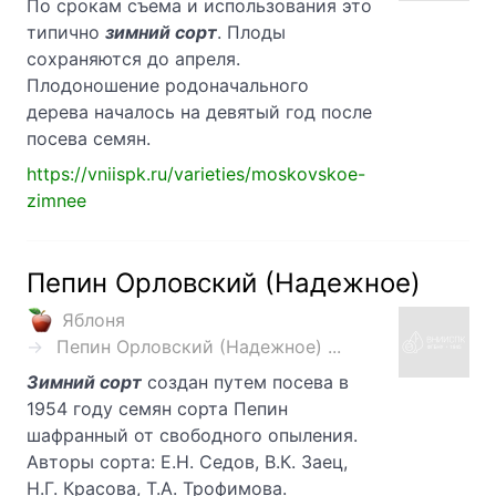
По срокам съема и использования это
типично
зимний сорт
. Плоды
сохраняются до апреля.
Плодоношение родоначального
дерева началось на девятый год после
посева семян.
https://vniispk.ru/varieties/moskovskoe-
zimnee
Пепин Орловский (Надежное)
Яблоня
Пепин Орловский (Надежное) ...
Зимний сорт
создан путем посева в
1954 году семян сорта Пепин
шафранный от свободного опыления.
Авторы сорта: Е.Н. Седов, В.К. Заец,
Н.Г. Красова, Т.А. Трофимова.