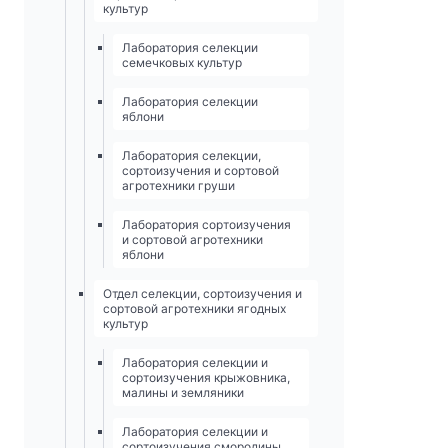
культур
Лаборатория селекции
семечковых культур
Лаборатория селекции
яблони
Лаборатория селекции,
сортоизучения и сортовой
агротехники груши
Лаборатория сортоизучения
и сортовой агротехники
яблони
Отдел селекции, сортоизучения и
сортовой агротехники ягодных
культур
Лаборатория селекции и
сортоизучения крыжовника,
малины и земляники
Лаборатория селекции и
сортоизучения смородины