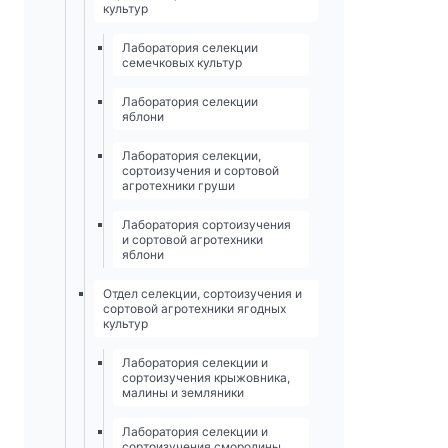
культур
Лаборатория селекции
семечковых культур
Лаборатория селекции
яблони
Лаборатория селекции,
сортоизучения и сортовой
агротехники груши
Лаборатория сортоизучения
и сортовой агротехники
яблони
Отдел селекции, сортоизучения и
сортовой агротехники ягодных
культур
Лаборатория селекции и
сортоизучения крыжовника,
малины и земляники
Лаборатория селекции и
сортоизучения смородины