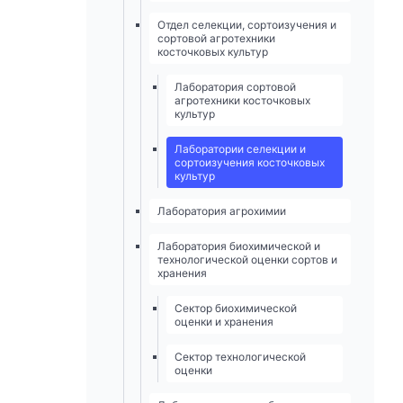
Отдел селекции, сортоизучения и
сортовой агротехники
косточковых культур
Лаборатория сортовой
агротехники косточковых
культур
Лаборатории селекции и
сортоизучения косточковых
культур
Лаборатория агрохимии
Лаборатория биохимической и
технологической оценки сортов и
хранения
Сектор биохимической
оценки и хранения
Сектор технологической
оценки