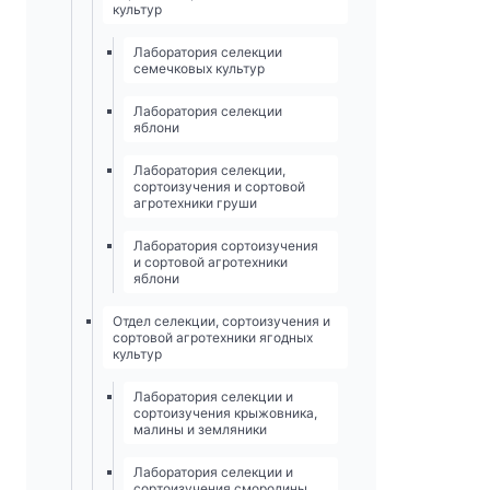
культур
Лаборатория селекции
семечковых культур
Лаборатория селекции
яблони
Лаборатория селекции,
сортоизучения и сортовой
агротехники груши
Лаборатория сортоизучения
и сортовой агротехники
яблони
Отдел селекции, сортоизучения и
сортовой агротехники ягодных
культур
Лаборатория селекции и
сортоизучения крыжовника,
малины и земляники
Лаборатория селекции и
сортоизучения смородины