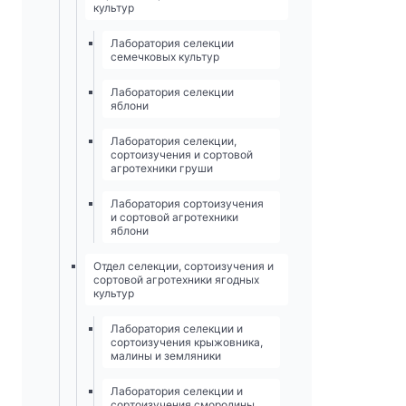
культур
Лаборатория селекции
семечковых культур
Лаборатория селекции
яблони
Лаборатория селекции,
сортоизучения и сортовой
агротехники груши
Лаборатория сортоизучения
и сортовой агротехники
яблони
Отдел селекции, сортоизучения и
сортовой агротехники ягодных
культур
Лаборатория селекции и
сортоизучения крыжовника,
малины и земляники
Лаборатория селекции и
сортоизучения смородины