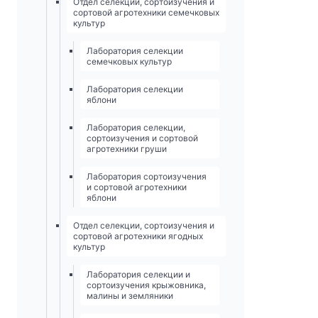
Отдел селекции, сортоизучения и
сортовой агротехники семечковых
культур
Лаборатория селекции
семечковых культур
Лаборатория селекции
яблони
Лаборатория селекции,
сортоизучения и сортовой
агротехники груши
Лаборатория сортоизучения
и сортовой агротехники
яблони
Отдел селекции, сортоизучения и
сортовой агротехники ягодных
культур
Лаборатория селекции и
сортоизучения крыжовника,
малины и земляники