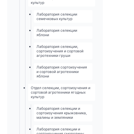
культур
Лаборатория селекции
семечковых культур
Лаборатория селекции
яблони
Лаборатория селекции,
сортоизучения и сортовой
агротехники груши
Лаборатория сортоизучения
и сортовой агротехники
яблони
Отдел селекции, сортоизучения и
сортовой агротехники ягодных
культур
Лаборатория селекции и
сортоизучения крыжовника,
малины и земляники
Лаборатория селекции и
сортоизучения смородины