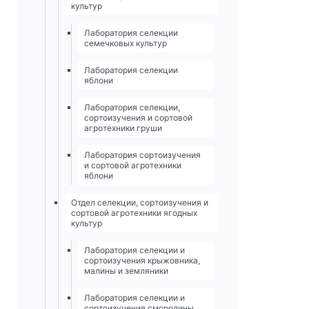
культур
Лаборатория селекции
семечковых культур
Лаборатория селекции
яблони
Лаборатория селекции,
сортоизучения и сортовой
агротехники груши
Лаборатория сортоизучения
и сортовой агротехники
яблони
Отдел селекции, сортоизучения и
сортовой агротехники ягодных
культур
Лаборатория селекции и
сортоизучения крыжовника,
малины и земляники
Лаборатория селекции и
сортоизучения смородины