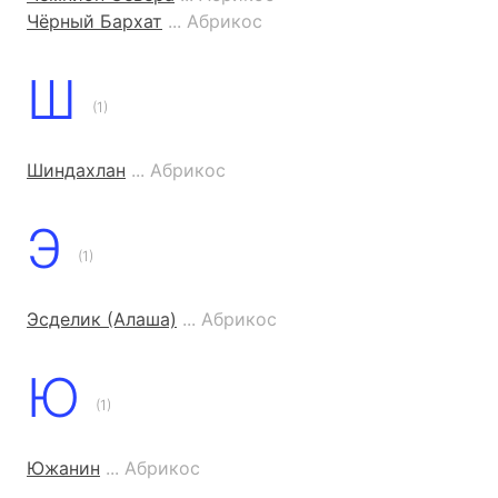
Чёрный Бархат
... Абрикос
Ш
(1)
Шиндахлан
... Абрикос
Э
(1)
Эсделик (Алаша)
... Абрикос
Ю
(1)
Южанин
... Абрикос