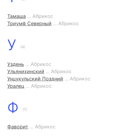
Тамаша
... Абрикос
Триумф Северный
... Абрикос
У
(4)
Уздень
... Абрикос
Ульянихинский
... Абрикос
Унцукульский Поздний
... Абрикос
Уралец
... Абрикос
Ф
(1)
Фаворит
... Абрикос