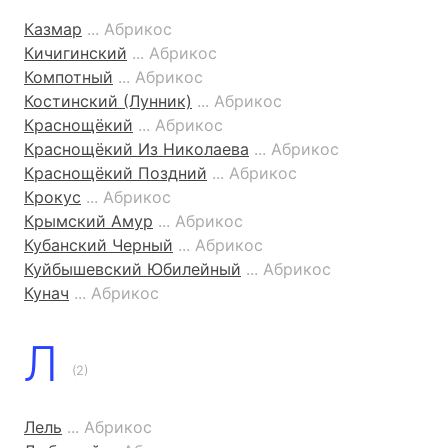
Казмар
... Абрикос
Кичигинский
... Абрикос
Компотный
... Абрикос
Костинский (Лунник)
... Абрикос
Краснощёкий
... Абрикос
Краснощёкий Из Николаева
... Абрикос
Краснощёкий Поздний
... Абрикос
Крокус
... Абрикос
Крымский Амур
... Абрикос
Кубанский Черный
... Абрикос
Куйбышевский Юбилейный
... Абрикос
Кунач
... Абрикос
Л
(2)
Лель
... Абрикос