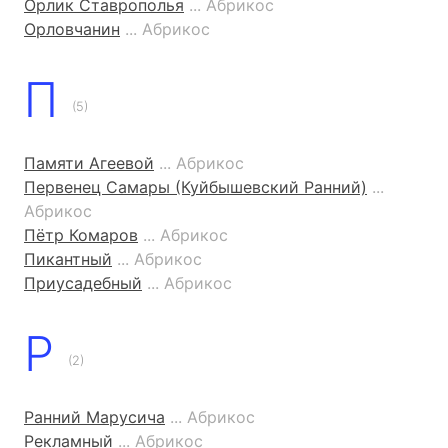
Орлик Ставрополья
... Абрикос
Орловчанин
... Абрикос
П
(5)
Памяти Агеевой
... Абрикос
Первенец Самары (Куйбышевский Ранний)
...
Абрикос
Пётр Комаров
... Абрикос
Пикантный
... Абрикос
Приусадебный
... Абрикос
Р
(2)
Ранний Марусича
... Абрикос
Рекламный
... Абрикос