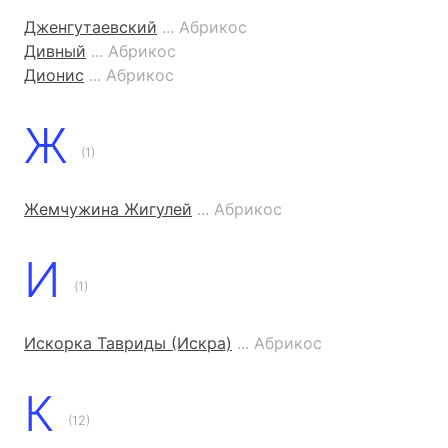
Дженгутаевский
... Абрикос
Дивный
... Абрикос
Дионис
... Абрикос
Ж
(1)
Жемчужина Жигулей
... Абрикос
И
(1)
Искорка Тавриды (Искра)
... Абрикос
К
(12)