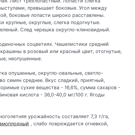
ая. Лист трехлопастный. Лопасти слегка
выступами, превышает боковые. Угол между
ой, боковые лопасти широко расставлены.
и крупные, округлые, слегка подогнутые.
зеленый. След черешка округло-клиновидный.
одиночных соцветиях. Чашелистики средней
крашены в розовый или красный цвет, отогнутые,
ые, неопушенные.
егка опушенные, округло-овальные, светло-
во семян среднее. Вкус сладкий, приятный,
воримые сухие вещества - 16,6%, сумма сахаров -
иновая кислота - 36,0-40,0 мг/100 г. Ягоды
ноголетняя урожайность составляет 7,3 т/га,
амоплодный
, слабо повреждается огневкой,