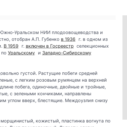
 в Южно-Уральском НИИ плодоовощеводства и
тно, отобран А.П. Губенко
в 1936
г. в одном из
и.
В 1959
г.
включен в Госреестр
селекционных
ю по
Уральскому
и
Западно-Сибирскому
довольно густой. Растущие побеги средней
леные, с легким розовым румянцем на верхней
 длине побега, одиночные, двойные и тройные,
тые, с зелеными кончиками, направлены
шим углом вверх, блестящие. Междоузлия снизу
, морщинистый, кожистый, пластинка вогнута по