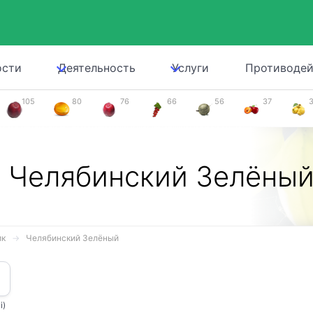
ости
Деятельность
Услуги
Противодей
105
80
76
66
56
37
,
Челябинский Зелёны
ик
Челябинский Зелёный
i)