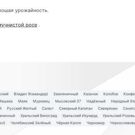
орошая урожайность.
мучнистой росе
.
вский
Владил (Командор)
Земляничный
Казачок
Колобок
Конфе
Машека
Маяк
Муромец
Мысовский 37
Надёжный
Народный (Н
й
Русский Желтый
Салют
Северный Капитан
Северянин
Сенато
аничный
Уральский Виноград
Уральский Изумруд
Уральский Розов
vi)
Челябинский Зелёный
Чёрная Капля
Черномор
Черносливов