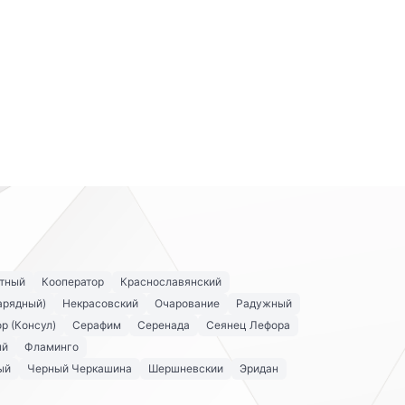
тный
Кооператор
Краснославянский
арядный)
Некрасовский
Очарование
Радужный
р (Консул)
Серафим
Серенада
Сеянец Лефора
ый
Фламинго
ый
Черный Черкашина
Шершневскии
Эридан