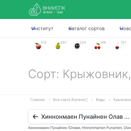
Институт
Каталог сортов
Нов
513
267
224
148
121
Сорт: Крыжовник
Главная
Все сорта [Каталог]
Виды
Крыжовн
Хиннонмаен Пунайнен Олав ...
Хиннонмаен Пунайнен (Олави, Hinnonmainen Punainen, Olav