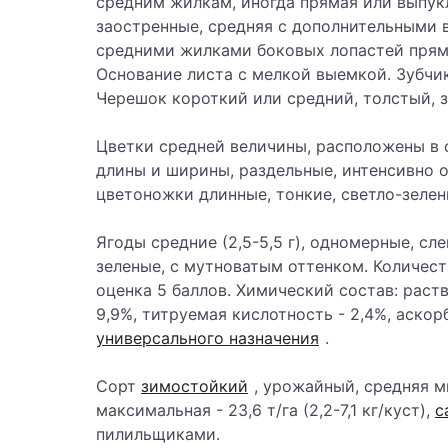
средним жилкам, иногда прямая или выпукл
заостренные, средняя с дополнительными 
средними жилками боковых лопастей прям
Основание листа с мелкой выемкой. Зубчик
Черешок короткий или средний, толстый, 
Цветки средней величины, расположены в 
длины и ширины, раздельные, интенсивно о
цветоножки длинные, тонкие, светло-зелен
Ягоды средние (2,5-5,5 г), одномерные, сл
зеленые, с мутноватым оттенком. Количест
оценка 5 баллов. Химический состав: раст
9,9%, титруемая кислотность - 2,4%, аскорб
универсального назначения
.
Сорт
зимостойкий
, урожайный, средняя м
максимальная - 23,6 т/га (2,2-7,1 кг/куст),
с
пилильщиками.