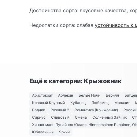
Достоинства сорта: вкусовые качества, х
Недостатки сорта: слабая
устойчивость к 
Ещё в категории: Крыжовник
Аристократ
Арлекин
Белые Ночи
Берилл
Битце
Красный Крупный
Кубанец
Любимец
Малахит
Родник
Розовый 2
Романтика (Крыжовник)
Русски
Сириус
Сливовый
Смена
Солнечный Зайчик
Ст
Хиннонмаен Пунайнен (Олави, Hinnonmainen Punainen, Ola
Юбилеиный
Яркий