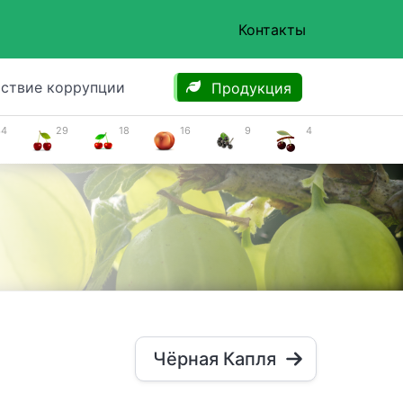
Контакты
ствие коррупции
Продукция
34
29
18
16
9
4
й
Чёрная Капля