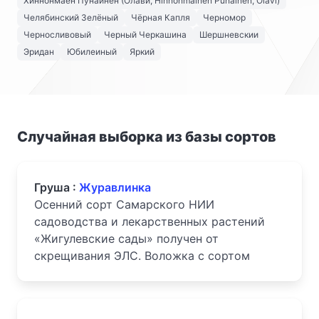
Хиннонмаен Пунайнен (Олави, Hinnonmainen Punainen, Olavi)
Челябинский Зелёный
Чёрная Капля
Черномор
Черносливовый
Черный Черкашина
Шершневскии
Эридан
Юбилеиный
Яркий
Случайная выборка из базы сортов
Груша :
Журавлинка
Осенний сорт Самарского НИИ
садоводства и лекарственных растений
«Жигулевские сады» получен от
скрещивания ЭЛС. Воложка с сортом