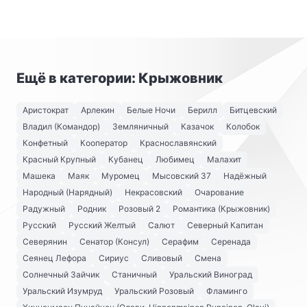
Ещё в категории: Крыжовник
Аристократ
Арлекин
Белые Ночи
Берилл
Битцевский
Владил (Командор)
Земляничный
Казачок
Колобок
Конфетный
Кооператор
Краснославянский
Красный Крупный
Кубанец
Любимец
Малахит
Машека
Маяк
Муромец
Мысовский 37
Надёжный
Народный (Нарядный)
Некрасовский
Очарование
Радужный
Родник
Розовый 2
Романтика (Крыжовник)
Русский
Русский Желтый
Салют
Северный Капитан
Северянин
Сенатор (Консул)
Серафим
Серенада
Сеянец Лефора
Сириус
Сливовый
Смена
Солнечный Зайчик
Станичный
Уральский Виноград
Уральский Изумруд
Уральский Розовый
Фламинго