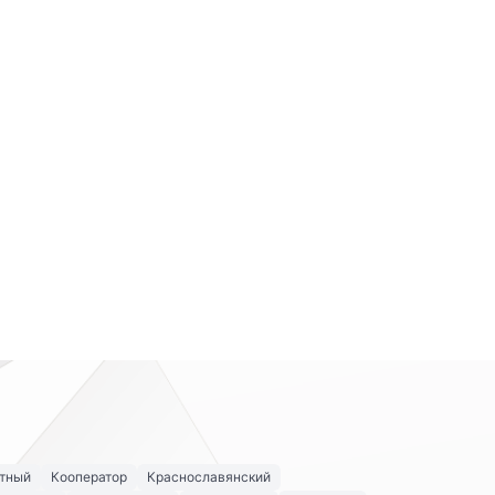
тный
Кооператор
Краснославянский