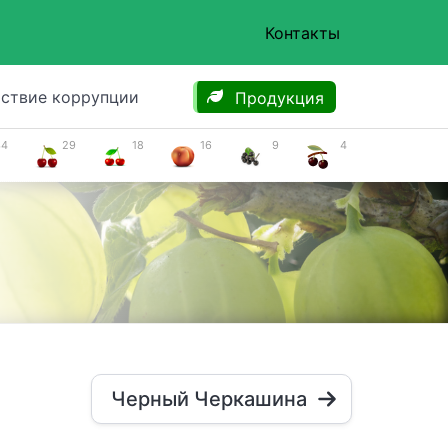
Контакты
ствие коррупции
Продукция
34
29
18
16
9
4
Черный Черкашина