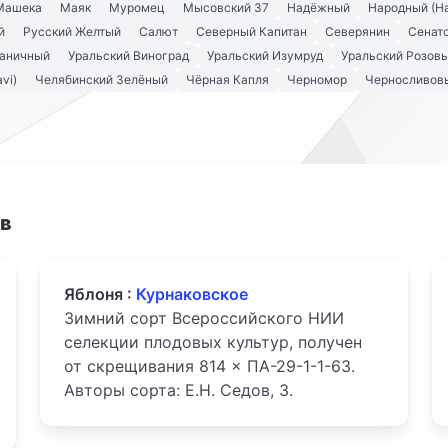
Машека
Маяк
Муромец
Мысовский 37
Надёжный
Народный (Н
й
Русский Желтый
Салют
Северный Капитан
Северянин
Сенато
аничный
Уральский Виноград
Уральский Изумруд
Уральский Розов
vi)
Челябинский Зелёный
Чёрная Капля
Черномор
Черносливов
ов
Яблоня :
Курнаковское
Зимний сорт Всероссийского НИИ
селекции плодовых культур, получен
от скрещивания 814 × ПА-29-1-1-63.
Авторы сорта: Е.Н. Седов, З.