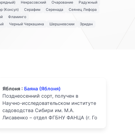
арядный)
Некрасовский
Очарование
Радужный
р (Консул)
Серафим
Серенада
Сеянец Лефора
ый
Фламинго
ый
Черный Черкашина
Шершневскии
Эридан
Яблоня :
Баяна (Яблоня)
Позднеосенний сорт, получен в
Научно-исследовательском институте
садоводства Сибири им. М.А.
Лисавенко – отдел ФГБНУ ФАНЦА (г. Го