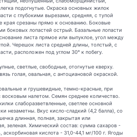
естящий, неопушенный, слабоморщинистый,
слегка подогнутые. Окраска основных жилок
пасти с глубокими вырезами, средняя, с тупой
е края срезаны прямо к основанию. Боковые
ми боковых лопастей острый. Базальные лопасти
снование листа прямое или выпуклое, угол между
пой. Черешок листа средней длины, толстый, с
сти, расположен под углом 30° к побегу.
пные, светлые, свободные, отогнутые кверху.
вязь голая, овальная, с антоциановой окраской.
 овальные и грушевидные, темно-красные, при
с восковым налетом. Семян среднее количество.
жилки слаборазветвленные, светлее основной
и незаметны. Вкус кисло-сладкий (4,2 балла), со
ечка длинная, полная, закрытая или
я, зеленая. Химический состав: сумма сахаров -
, аскорбиновая кислота - 31,0-44,1 мг/100 г. Ягоды