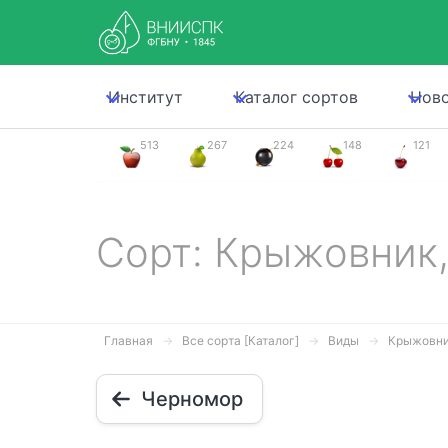
Институт
Каталог сортов
Нов
513
267
224
148
121
Сорт: Крыжовник
Главная
Все сорта [Каталог]
Виды
Крыжовн
Черномор