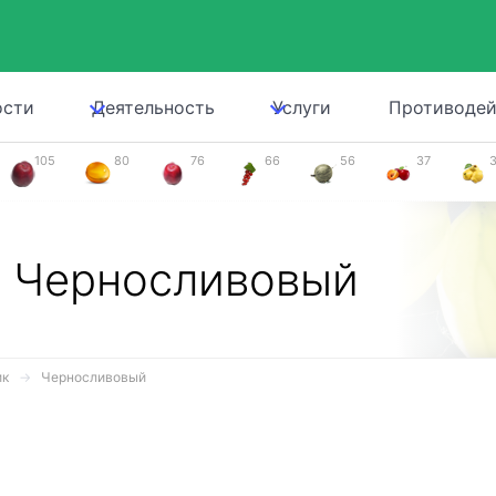
ости
Деятельность
Услуги
Противодей
105
80
76
66
56
37
,
Черносливовый
ик
Черносливовый