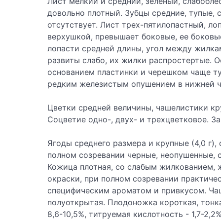
Лист мелкий и средний, зеленый, слабобл
довольно плотный. Зубцы средние, тупые, 
отсутствует. Лист трех-пятилопастный, ло
верхушкой, превышает боковые, ее боковы
лопасти средней длины, угол между жилка
развиты слабо, их жилки распростертые. О
основанием пластинки и черешком чаще ту
редким железистым опушением в нижней ча
Цветки средней величины, чашелистики кру
Соцветие одно-, двух- и трехцветковое. За
Ягоды среднего размера и крупные (4,0 г),
полном созревании черные, неопушенные, 
Кожица плотная, со слабым жилкованием, 
окраски, при полном созревании практическ
специфическим ароматом и привкусом. Чаш
полуоткрытая. Плодоножка короткая, тонка
8,6-10,5%, титруемая кислотность - 1,7-2,2%