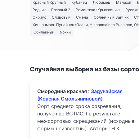
Красный Крупный
Кубанец
Любимец
Малахит
Родник
Розовый 2
Романтика (Крыжовник)
Русски
Сириус
Сливовый
Смена
Солнечный Зайчик
Ст
Хиннонмаен Пунайнен (Олави, Hinnonmainen Punainen, Ola
Юбилеиный
Яркий
Случайная выборка из базы сорт
Смородина красная :
Задунайская
(Красная Смольяниновой)
Сорт среднего срока созревания,
получен во ВСТИСП в результате
межсортовых скрещиваний (исходные
формы неизвестны). Авторы: Н.К.