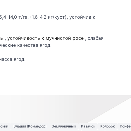
4-14,0 т/га, (1,6-4,2 кг/куст), устойчив к
ть
,
устойчивость к мучнистой росе
, слабая
еские качества ягод.
масса ягод.
вский
Владил (Командор)
Земляничный
Казачок
Колобок
Конфе