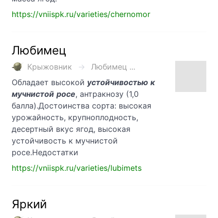
https://vniispk.ru/varieties/chernomor
Любимец
Крыжовник
Любимец ...
Обладает высокой
устойчивостью
к
мучнистой
росе
, антракнозу (1,0
балла).Достоинства сорта: высокая
урожайность, крупноплодность,
десертный вкус ягод, высокая
устойчивость к мучнистой
росе.Недостатки
https://vniispk.ru/varieties/lubimets
Яркий