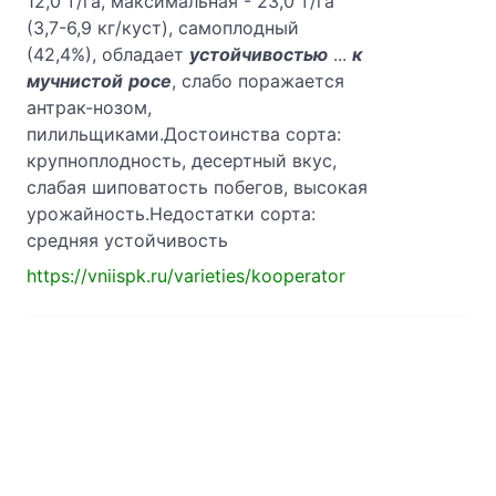
12,0 т/га, максимальная - 23,0 т/га
(3,7-6,9 кг/куст), самоплодный
(42,4%), обладает
устойчивостью
...
к
мучнистой
росе
, слабо поражается
антрак-нозом,
пилильщиками.Достоинства сорта:
крупноплодность, десертный вкус,
слабая шиповатость побегов, высокая
урожайность.Недостатки сорта:
средняя устойчивость
https://vniispk.ru/varieties/kooperator