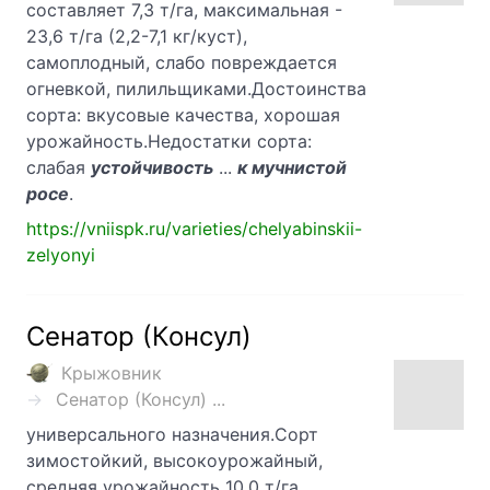
составляет 7,3 т/га, максимальная -
23,6 т/га (2,2-7,1 кг/куст),
самоплодный, слабо повреждается
огневкой, пилильщиками.Достоинства
сорта: вкусовые качества, хорошая
урожайность.Недостатки сорта:
слабая
устойчивость
...
к мучнистой
росе
.
https://vniispk.ru/varieties/chelyabinskii-
zelyonyi
Сенатор (Консул)
Крыжовник
Сенатор (Консул) ...
универсального назначения.Сорт
зимостойкий, высокоурожайный,
средняя урожайность 10,0 т/га,