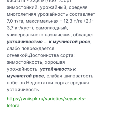
кислота - 23,8 мг/100 г.Сорт
зимостойкий, урожайный, средняя
многолетняя урожайность составляет
7,0 т/га, максимальная - 12,3 т/га (2,1-
3,7 кг/куст), самоплодный,
универсального назначения, обладает
устойчивостью
...
к
мучнистой
росе
,
слабо повреждается
огневкой.Достоинства сорта:
зимостойкость, хорошая
урожайность,
устойчивость к
мучнистой росе
, слабая шиповатость
побегов.Недостатки сорта: средняя
устойчивость
https://vniispk.ru/varieties/seyanets-
lefora