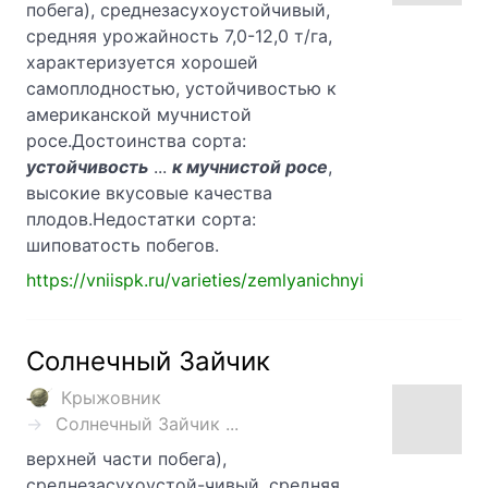
побега), среднезасухоустойчивый,
средняя урожайность 7,0-12,0 т/га,
характеризуется хорошей
самоплодностью, устойчивостью к
американской мучнистой
росе.Достоинства сорта:
устойчивость
...
к мучнистой росе
,
высокие вкусовые качества
плодов.Недостатки сорта:
шиповатость побегов.
https://vniispk.ru/varieties/zemlyanichnyi
Солнечный Зайчик
Крыжовник
Солнечный Зайчик ...
верхней части побега),
среднезасухоустой-чивый, средняя