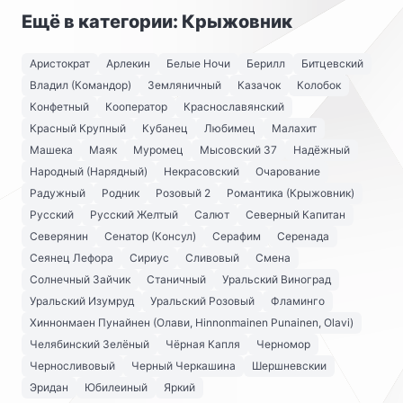
Ещё в категории: Крыжовник
Аристократ
Арлекин
Белые Ночи
Берилл
Битцевский
Владил (Командор)
Земляничный
Казачок
Колобок
Конфетный
Кооператор
Краснославянский
Красный Крупный
Кубанец
Любимец
Малахит
Машека
Маяк
Муромец
Мысовский 37
Надёжный
Народный (Нарядный)
Некрасовский
Очарование
Радужный
Родник
Розовый 2
Романтика (Крыжовник)
Русский
Русский Желтый
Салют
Северный Капитан
Северянин
Сенатор (Консул)
Серафим
Серенада
Сеянец Лефора
Сириус
Сливовый
Смена
Солнечный Зайчик
Станичный
Уральский Виноград
Уральский Изумруд
Уральский Розовый
Фламинго
Хиннонмаен Пунайнен (Олави, Hinnonmainen Punainen, Olavi)
Челябинский Зелёный
Чёрная Капля
Черномор
Черносливовый
Черный Черкашина
Шершневскии
Эридан
Юбилеиный
Яркий