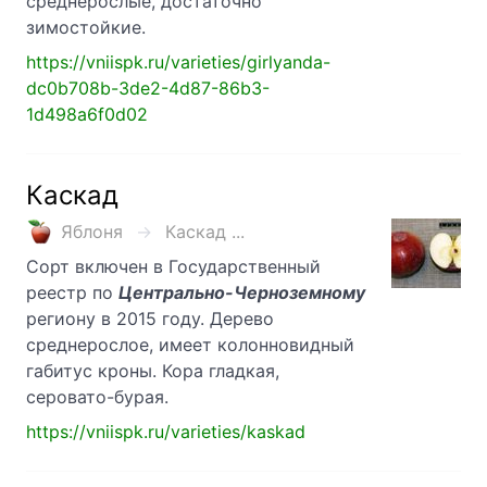
среднерослые, достаточно
зимостойкие.
https://vniispk.ru/varieties/girlyanda-
dc0b708b-3de2-4d87-86b3-
1d498a6f0d02
Каскад
Яблоня
Каскад ...
Сорт включен в Государственный
реестр по
Центрально-Черноземному
региону в 2015 году. Дерево
среднерослое, имеет колонновидный
габитус кроны. Кора гладкая,
серовато-бурая.
https://vniispk.ru/varieties/kaskad