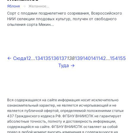
Яблоня
Желанное...
Сорт с плодами позднелетнего созревания, Всероссийского
НИИ селекции плодовых культур, получен от свободного
опыления сорта Мекин...
← Сюда
1
2
…
134
135
136
137
138
139
140
141
142
…
154
155
Туда →
Вся содержащаяся на сайте информация носит исключительно
ознакомительный характер, не является исчерпывающей и не
является публичной офертой, определяемой положениями статьи
437 Гражданского кодекса РФ. ФГБНУ ВНИИСПК не гарантирует
абсолютные точность, полноту и достоверность информации,
содержащейся на сайте. ФГБНУ ВНИИСПК оставляет за собой
право в любой момент вносить изменения в содержащуюся на