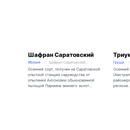
Шафран Саратовский
Триу
Яблоня
Шафран Саратовский...
Груша
Осенний сорт, получен на Саратовской
Осенний 
опытной станции садоводства от
(Австрал
опыления Антоновки обыкновенной
райониро
пыльцой Пармена зимнего золот...
регионе.