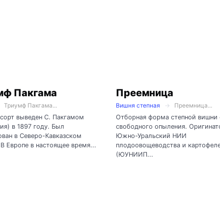
мф Пакгама
Преемница
Триумф Пакгама...
Вишня степная
Преемница...
сорт выведен С. Пакгамом
Отборная форма степной вишни 
ия) в 1897 году. Был
свободного опыления. Оригинат
ван в Северо-Кавказском
Южно-Уральский НИИ
 В Европе в настоящее время...
плодоовощеводства и картофел
(ЮУНИИП...