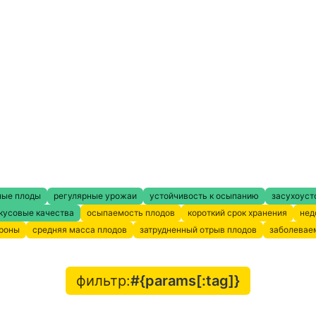
ные плоды
регулярные урожаи
устойчивость к осыпанию
засухоуст
кусовые качества
осыпаемость плодов
короткий срок хранения
нед
кроны
средняя масса плодов
затрудненный отрыв плодов
заболевае
фильтр:
#{params[:tag]}