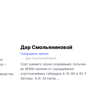
Дар Смольяниновой
Смородина черная
Дар Смольяниновой...
от
Сорт раннего срока созревания, получен
ор –
во ВНИИ люпина от скрещивания
сортолинейных гибридов 4-15-90 и 42-7.
еводства
Авторы: А.И. Астахов,...