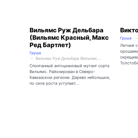
Вильямс Руж Дельбара
Викт
(Вильямс Красный, Макс
Груша
Ред Бартлет)
Летний с
орошаем
Груша
скрещива
Вильямс Руж Дельбара (Вильямс ...
Толстобе
Спонтанный антоциановый мутант сорта
Вильямс. Районирован в Северо-
Кавказском регионе. Дерево небольшое,
по силе роста уступает...