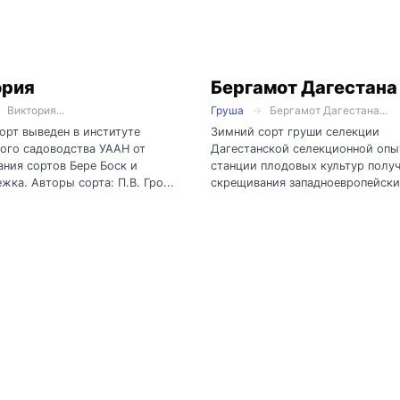
ория
Бергамот Дагестана
Виктория...
Груша
Бергамот Дагестана...
орт выведен в институте
Зимний сорт груши селекции
ого садоводства УААН от
Дагестанской селекционной опы
ния сортов Бере Боск и
станции плодовых культур получ
жка. Авторы сорта: П.В. Гро...
скрещивания западноевропейских