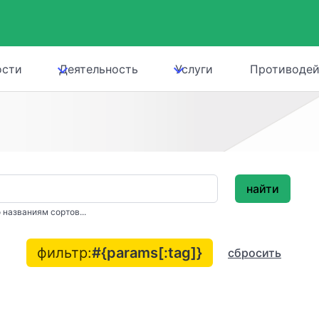
ости
Деятельность
Услуги
Противодей
найти
 названиям сортов...
фильтр:
#{params[:tag]}
сбросить