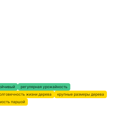
ойчивый
регулярная урожайность
олговечность жизни дерева
крупные размеры дерева
мость паршой