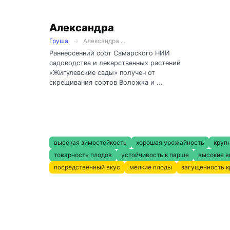
Александра
Груша
Александра ...
Раннеосенний сорт Самарского НИИ
садоводства и лекарственных растений
«Жигулевские сады» получен от
скрещивания сортов Воложка и ...
высокая зимостойкость
хорошая урожайность
круп
товарность плодов
устойчивость к парше
высокие в
посредственный вкус
мелкие плоды
загущенность 