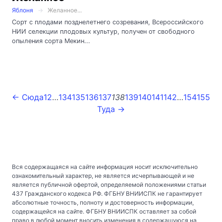
Яблоня
Желанное...
Сорт с плодами позднелетнего созревания, Всероссийского
НИИ селекции плодовых культур, получен от свободного
опыления сорта Мекин...
← Сюда
1
2
…
134
135
136
137
138
139
140
141
142
…
154
155
Туда →
Вся содержащаяся на сайте информация носит исключительно
ознакомительный характер, не является исчерпывающей и не
является публичной офертой, определяемой положениями статьи
437 Гражданского кодекса РФ. ФГБНУ ВНИИСПК не гарантирует
абсолютные точность, полноту и достоверность информации,
содержащейся на сайте. ФГБНУ ВНИИСПК оставляет за собой
право в любой момент вносить изменения в содержащуюся на