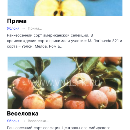
Прима
Яблоня
Прима...
Раннеосенний сорт американской селекции. В
происхождении сорта принимали участие: M. floribunda 821 и
сорта – Уэлси, Мелба, Ром Б...
Веселовка
Яблоня
Веселовка...
Раннеосенний сорт селекции Центрального сибирского