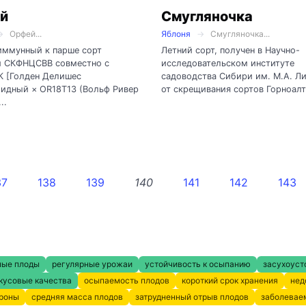
й
Смугляночка
Орфей...
Яблоня
Смугляночка...
иммунный к парше сорт
Летний сорт, получен в Научно-
и СКФНЦСВВ совместно с
исследовательском институте
 [Голден Делишес
садоводства Сибири им. М.А. Л
идный × OR18T13 (Вольф Ривер
от скрещивания сортов Горноалта
..
37
138
139
140
141
142
143
ные плоды
регулярные урожаи
устойчивость к осыпанию
засухоуст
кусовые качества
осыпаемость плодов
короткий срок хранения
нед
кроны
средняя масса плодов
затрудненный отрыв плодов
заболевае