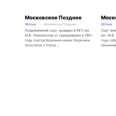
Московское Позднее
Моск
Яблоня
Московское Позднее...
Яблоня
Позднезимний сорт, выведен в МГУ им.
Сорт зим
М.В. Ломоносова от скрещивания в 1961
им. М.В.
году сортов Коричное новое (Коричное
году гиб
полосатое × Уэлси...
обыкнове