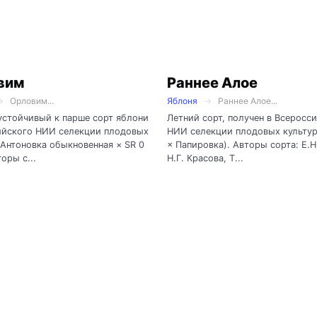
вим
Раннее Алое
Орловим...
Яблоня
Раннее Алое...
устойчивый к парше сорт яблони
Летний сорт, получен в Всеросс
ийского НИИ селекции плодовых
НИИ селекции плодовых культур
(Антоновка обыкновенная × SR 0
× Папировка). Авторы сорта: Е.Н
оры с...
Н.Г. Красова, Т...