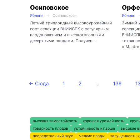
Осиповское
Орфе
Яблоня
Осиповское...
Яблоня
Летний триплоидный высокоурожайный
Зимний 
сорт селекции ВНИИСПК с регулярным
селекци
плодоношением и высокотоварными
ВНИИСПК
десертными плодами. Получен...
тетрапло
× M. atro.
← Сюда
1
2
…
136
1
высокая зимостойкость
хорошая урожайность
круп
товарность плодов
устойчивость к парше
высокие в
посредственный вкус
мелкие плоды
загущенность 