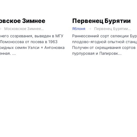
овское Зимнее
Первенец Бурятии
Московское Зимнее...
Яблоня
Первенец Бурятии...
него созревания, выведен в МГУ
Раннеосенний сорт селекции Бу
 Ломоносова от посева в 1963
плодово-ягодной опытной станц
ридных семян Уэлси × Антоновка
Получен от скрещивания сортов 
нная. ...
пурпуровая и Папировк...