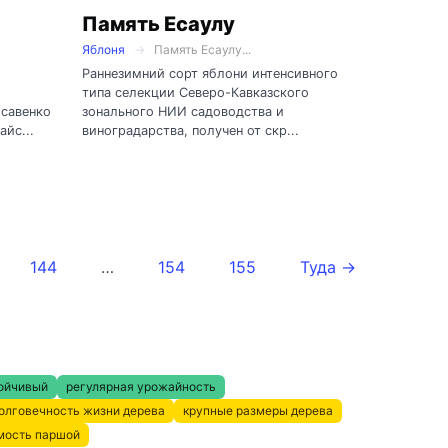
Память Есаулу
Яблоня
Память Есаулу...
Раннезимний сорт яблони интенсивного
типа селекции Северо-Кавказского
исавенко
зонального НИИ садоводства и
йс...
виноградарства, получен от скр...
144
…
154
155
Туда →
ойчивый
регулярная урожайность
олговечность жизни дерева
крупные размеры дерева
мость паршой