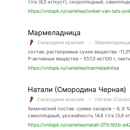
т/га (6,5 кг/куст), скороплодный, самопло
https://vniispk.ru/varieties/ionker-van-tets-j
Мармеладница
Смородина красная
Мармеладница .
состав: растворимые сухие вещества -11,3%
P-активные вещества – 557,0 мг/100 г, пек
https://vniispk.ru/varieties/marmeladnitsa
Натали (Смородина Черная)
Смородина красная
Натали (Смород
Химический состав: сумма сахаров – 6, 6 %
самоплодный, урожайность 14,8 т/га (3,6 кг
https://vniispk.ru/varieties/natali-2f7c192b