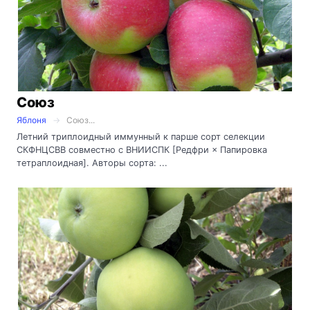
Союз
Яблоня
Союз...
Летний триплоидный иммунный к парше сорт селекции
СКФНЦСВВ совместно с ВНИИСПК [Редфри × Папировка
тетраплоидная]. Авторы сорта: ...