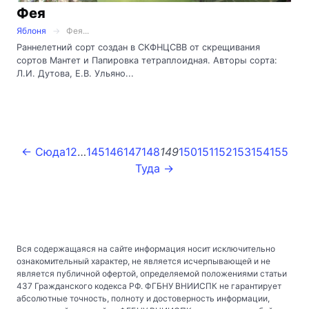
Фея
Яблоня
Фея...
Раннелетний сорт создан в СКФНЦСВВ от скрещивания
сортов Мантет и Папировка тетраплоидная. Авторы сорта:
Л.И. Дутова, Е.В. Ульяно...
← Сюда
1
2
…
145
146
147
148
149
150
151
152
153
154
155
Туда →
Вся содержащаяся на сайте информация носит исключительно
ознакомительный характер, не является исчерпывающей и не
является публичной офертой, определяемой положениями статьи
437 Гражданского кодекса РФ. ФГБНУ ВНИИСПК не гарантирует
абсолютные точность, полноту и достоверность информации,