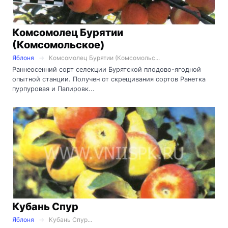
Комсомолец Бурятии
(Комсомольское)
Яблоня
Комсомолец Бурятии (Комсомольс...
Раннеосенний сорт селекции Бурятской плодово-ягодной
опытной станции. Получен от скрещивания сортов Ранетка
пурпуровая и Папировк...
Кубань Спур
Яблоня
Кубань Спур...