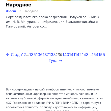
Народное
Яблоня
Народное...
Сорт позднелетнего срока созревания. Получен во ВНИИС
им. И. В. Мичурина от гибридизации Бельфлер-китайки с
Папировкой. Авторы со...
← Сюда
1
2
…
135
136
137
138
139
140
141
142
143
…
154
155
Туда →
Вся содержащаяся на сайте информация носит исключительно
ознакомительный характер, не является исчерпывающей и не
является публичной офертой, определяемой положениями статьи
437 Гражданского кодекса РФ. ФГБНУ ВНИИСПК не гарантирует
абсолютные точность, полноту и достоверность информации,