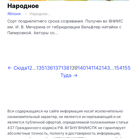
Народное
Яблоня
Народное...
Сорт позднелетнего срока созревания. Получен во ВНИИС
им. И. В. Мичурина от гибридизации Бельфлер-китайки с
Папировкой. Авторы со...
← Сюда
1
2
…
135
136
137
138
139
140
141
142
143
…
154
155
Туда →
Вся содержащаяся на сайте информация носит исключительно
ознакомительный характер, не является исчерпывающей и не
является публичной офертой, определяемой положениями статьи
437 Гражданского кодекса РФ. ФГБНУ ВНИИСПК не гарантирует
абсолютные точность, полноту и достоверность информации,