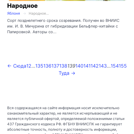
Народное
Яблоня
Народное...
Сорт позднелетнего срока созревания. Получен во ВНИИС
им. И. В. Мичурина от гибридизации Бельфлер-китайки с
Папировкой. Авторы со...
← Сюда
1
2
…
135
136
137
138
139
140
141
142
143
…
154
155
Туда →
Вся содержащаяся на сайте информация носит исключительно
ознакомительный характер, не является исчерпывающей и не
является публичной офертой, определяемой положениями статьи
437 Гражданского кодекса РФ. ФГБНУ ВНИИСПК не гарантирует
абсолютные точность, полноту и достоверность информации,