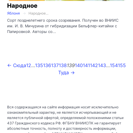
Народное
Яблоня
Народное...
Сорт позднелетнего срока созревания. Получен во ВНИИС
им. И. В. Мичурина от гибридизации Бельфлер-китайки с
Папировкой. Авторы со...
← Сюда
1
2
…
135
136
137
138
139
140
141
142
143
…
154
155
Туда →
Вся содержащаяся на сайте информация носит исключительно
ознакомительный характер, не является исчерпывающей и не
является публичной офертой, определяемой положениями статьи
437 Гражданского кодекса РФ. ФГБНУ ВНИИСПК не гарантирует
абсолютные точность, полноту и достоверность информации,