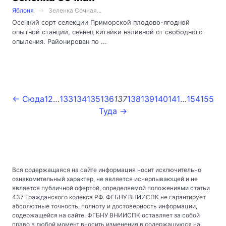
Яблоня
Зеленка Сочная...
Осенний сорт селекции Приморской плодово-ягодной
опытной станции, сеянец китайки наливной от свободного
опыления. Районирован по ...
← Сюда
1
2
…
133
134
135
136
137
138
139
140
141
…
154
155
Туда →
Вся содержащаяся на сайте информация носит исключительно
ознакомительный характер, не является исчерпывающей и не
является публичной офертой, определяемой положениями статьи
437 Гражданского кодекса РФ. ФГБНУ ВНИИСПК не гарантирует
абсолютные точность, полноту и достоверность информации,
содержащейся на сайте. ФГБНУ ВНИИСПК оставляет за собой
право в любой момент вносить изменения в содержащуюся на