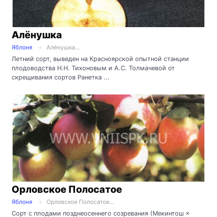
Алёнушка
Яблоня
Алёнушка...
Летний сорт, выведен на Красноярской опытной станции
плодоводства Н.Н. Тихоновым и А.С. Толмачевой от
скрещивания сортов Ранетка ...
Орловское Полосатое
Яблоня
Орловское Полосатое...
Сорт с плодами позднеосеннего созревания (Мекинтош ×