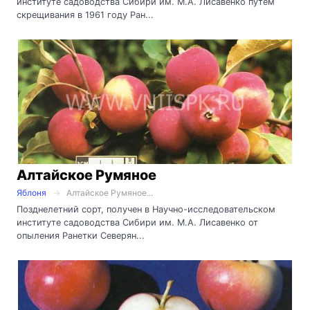
институте садоводства Сибири им. М.А. Лисавенко путем
скрещивания в 1961 году Ран...
Алтайское Румяное
Яблоня
Алтайское Румяное...
Позднелетний сорт, получен в Научно-исследовательском
институте садоводства Сибири им. М.А. Лисавенко от
опыления Ранетки Северян...