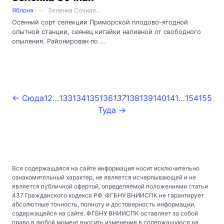
Яблоня
Зеленка Сочная...
Осенний сорт селекции Приморской плодово-ягодной
опытной станции, сеянец китайки наливной от свободного
опыления. Районирован по ...
← Сюда
1
2
…
133
134
135
136
137
138
139
140
141
…
154
155
Туда →
Вся содержащаяся на сайте информация носит исключительно
ознакомительный характер, не является исчерпывающей и не
является публичной офертой, определяемой положениями статьи
437 Гражданского кодекса РФ. ФГБНУ ВНИИСПК не гарантирует
абсолютные точность, полноту и достоверность информации,
содержащейся на сайте. ФГБНУ ВНИИСПК оставляет за собой
право в любой момент вносить изменения в содержащуюся на