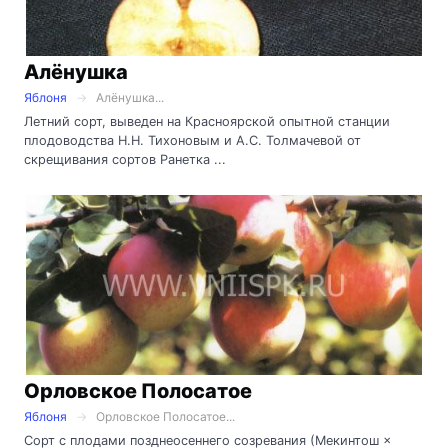
Алёнушка
Яблоня
Алёнушка...
Летний сорт, выведен на Красноярской опытной станции
плодоводства Н.Н. Тихоновым и А.С. Толмачевой от
скрещивания сортов Ранетка ...
Орловское Полосатое
Яблоня
Орловское Полосатое...
Сорт с плодами позднеосеннего созревания (Мекинтош ×