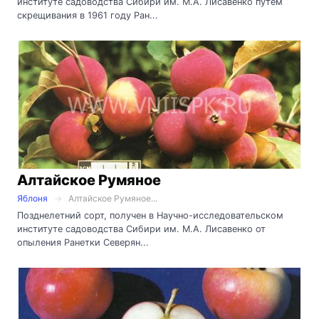
институте садоводства Сибири им. М.А. Лисавенко путем
скрещивания в 1961 году Ран...
Алтайское Румяное
Яблоня
Алтайское Румяное...
Позднелетний сорт, получен в Научно-исследовательском
институте садоводства Сибири им. М.А. Лисавенко от
опыления Ранетки Северян...