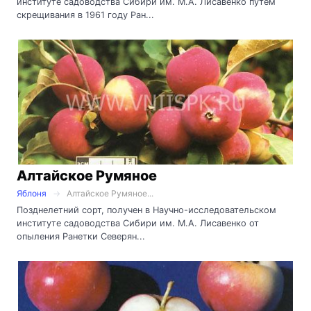
институте садоводства Сибири им. М.А. Лисавенко путем
скрещивания в 1961 году Ран...
Алтайское Румяное
Яблоня
Алтайское Румяное...
Позднелетний сорт, получен в Научно-исследовательском
институте садоводства Сибири им. М.А. Лисавенко от
опыления Ранетки Северян...