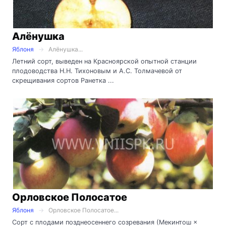
Алёнушка
Яблоня
Алёнушка...
Летний сорт, выведен на Красноярской опытной станции
плодоводства Н.Н. Тихоновым и А.С. Толмачевой от
скрещивания сортов Ранетка ...
Орловское Полосатое
Яблоня
Орловское Полосатое...
Сорт с плодами позднеосеннего созревания (Мекинтош ×