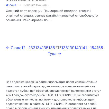
Яблоня
Зеленка Сочная...
Осенний сорт селекции Приморской плодово-ягодной
опытной станции, сеянец китайки наливной от свободного
опыления. Районирован по ...
← Сюда
1
2
…
133
134
135
136
137
138
139
140
141
…
154
155
Туда →
Вся содержащаяся на сайте информация носит исключительно
ознакомительный характер, не является исчерпывающей и не
является публичной офертой, определяемой положениями статьи
437 Гражданского кодекса РФ. ФГБНУ ВНИИСПК не гарантирует
абсолютные точность, полноту и достоверность информации,
содержащейся на сайте. ФГБНУ ВНИИСПК оставляет за собой
право в любой момент вносить изменения в содержащуюся на