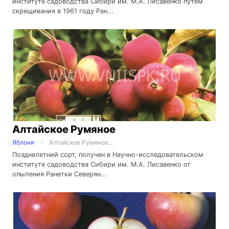
институте садоводства Сибири им. М.А. Лисавенко путем
скрещивания в 1961 году Ран...
Алтайское Румяное
Яблоня
Алтайское Румяное...
Позднелетний сорт, получен в Научно-исследовательском
институте садоводства Сибири им. М.А. Лисавенко от
опыления Ранетки Северян...