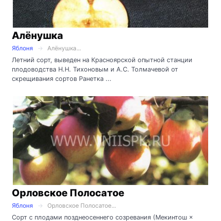
Алёнушка
Яблоня
Алёнушка...
Летний сорт, выведен на Красноярской опытной станции
плодоводства Н.Н. Тихоновым и А.С. Толмачевой от
скрещивания сортов Ранетка ...
Орловское Полосатое
Яблоня
Орловское Полосатое...
Сорт с плодами позднеосеннего созревания (Мекинтош ×