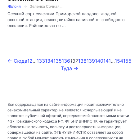
Яблоня
Зеленка Сочная...
Осенний сорт селекции Приморской плодово-ягодной
опытной станции, сеянец китайки наливной от свободного
опыления. Районирован по ...
← Сюда
1
2
…
133
134
135
136
137
138
139
140
141
…
154
155
Туда →
Вся содержащаяся на сайте информация носит исключительно
ознакомительный характер, не является исчерпывающей и не
является публичной офертой, определяемой положениями статьи
437 Гражданского кодекса РФ. ФГБНУ ВНИИСПК не гарантирует
абсолютные точность, полноту и достоверность информации,
содержащейся на сайте. ФГБНУ ВНИИСПК оставляет за собой
право в любой момент вносить изменения в содержащуюся на