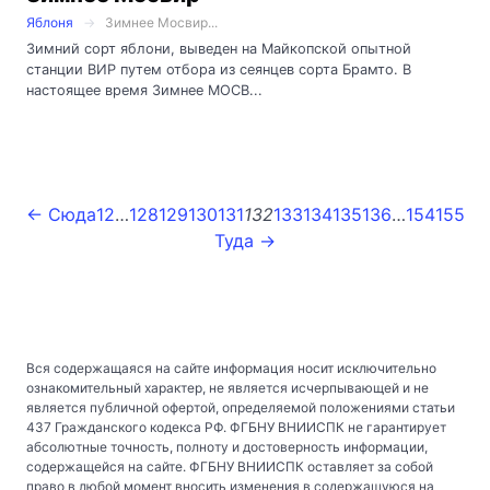
Яблоня
Зимнее Мосвир...
Зимний сорт яблони, выведен на Майкопской опытной
станции ВИР путем отбора из сеянцев сорта Брамто. В
настоящее время Зимнее МОСВ...
← Сюда
1
2
…
128
129
130
131
132
133
134
135
136
…
154
155
Туда →
Вся содержащаяся на сайте информация носит исключительно
ознакомительный характер, не является исчерпывающей и не
является публичной офертой, определяемой положениями статьи
437 Гражданского кодекса РФ. ФГБНУ ВНИИСПК не гарантирует
абсолютные точность, полноту и достоверность информации,
содержащейся на сайте. ФГБНУ ВНИИСПК оставляет за собой
право в любой момент вносить изменения в содержащуюся на