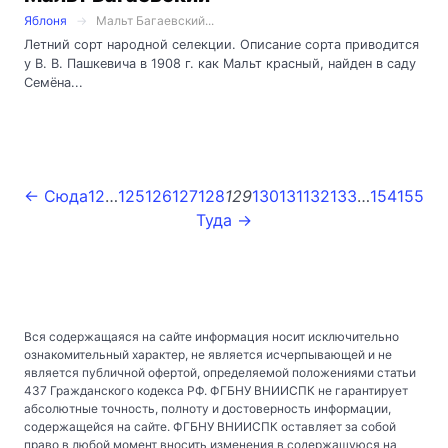
Яблоня
Мальт Багаевский...
Летний сорт народной селекции. Описание сорта приводится
у В. В. Пашкевича в 1908 г. как Мальт красный, найден в саду
Семёна...
← Сюда
1
2
…
125
126
127
128
129
130
131
132
133
…
154
155
Туда →
Вся содержащаяся на сайте информация носит исключительно
ознакомительный характер, не является исчерпывающей и не
является публичной офертой, определяемой положениями статьи
437 Гражданского кодекса РФ. ФГБНУ ВНИИСПК не гарантирует
абсолютные точность, полноту и достоверность информации,
содержащейся на сайте. ФГБНУ ВНИИСПК оставляет за собой
право в любой момент вносить изменения в содержащуюся на