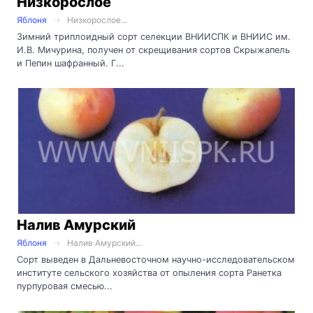
Низкорослое
Яблоня
Низкорослое...
Зимний триплоидный сорт селекции ВНИИСПК и ВНИИС им.
И.В. Мичурина, получен от скрещивания сортов Скрыжапель
и Пепин шафранный. Г...
Налив Амурский
Яблоня
Налив Амурский...
Сорт выведен в Дальневосточном научно-исследовательском
институте сельского хозяйства от опыления сорта Ранетка
пурпуровая смесью...