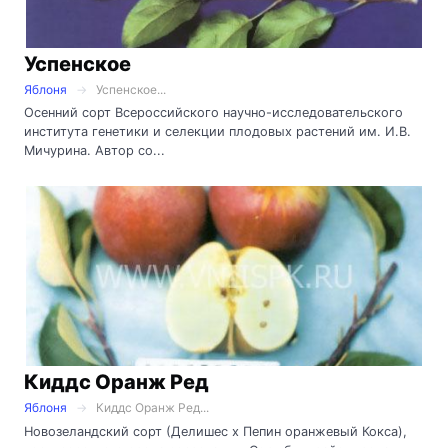
Успенское
Яблоня
Успенское...
Осенний сорт Всероссийского научно-исследовательского
института генетики и селекции плодовых растений им. И.В.
Мичурина. Автор со...
Киддс Оранж Ред
Яблоня
Киддс Оранж Ред...
Новозеландский сорт (Делишес х Пепин оранжевый Кокса),