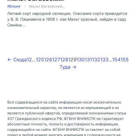
Яблоня
Мальт Багаевский...
Летний сорт народной селекции. Описание сорта приводится
у В. В. Пашкевича в 1908 г. как Мальт красный, найден в саду
Семёна...
← Сюда
1
2
…
125
126
127
128
129
130
131
132
133
…
154
155
Туда →
Вся содержащаяся на сайте информация носит исключительно
ознакомительный характер, не является исчерпывающей и не
является публичной офертой, определяемой положениями статьи
437 Гражданского кодекса РФ. ФГБНУ ВНИИСПК не гарантирует
абсолютные точность, полноту и достоверность информации,
содержащейся на сайте. ФГБНУ ВНИИСПК оставляет за собой
право в любой момент вносить изменения в содержащуюся на