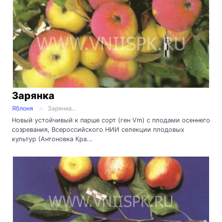
Зарянка
Яблоня
Зарянка...
Новый устойчивый к парше сорт (ген Vm) с плодами осеннего
созревания, Всероссийского НИИ селекции плодовых
культур (Антоновка Кра...