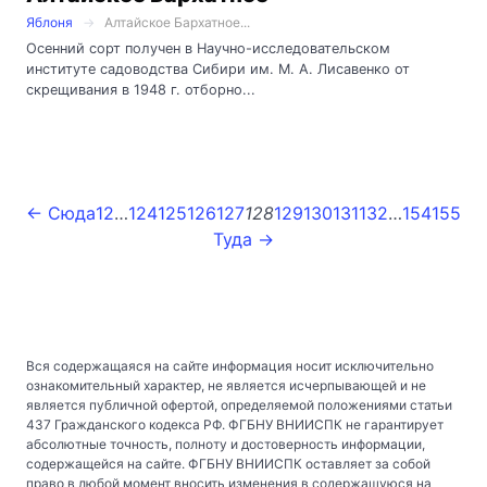
Яблоня
Алтайское Бархатное...
Осенний сорт получен в Научно-исследовательском
институте садоводства Сибири им. М. А. Лисавенко от
скрещивания в 1948 г. отборно...
← Сюда
1
2
…
124
125
126
127
128
129
130
131
132
…
154
155
Туда →
Вся содержащаяся на сайте информация носит исключительно
ознакомительный характер, не является исчерпывающей и не
является публичной офертой, определяемой положениями статьи
437 Гражданского кодекса РФ. ФГБНУ ВНИИСПК не гарантирует
абсолютные точность, полноту и достоверность информации,
содержащейся на сайте. ФГБНУ ВНИИСПК оставляет за собой
право в любой момент вносить изменения в содержащуюся на