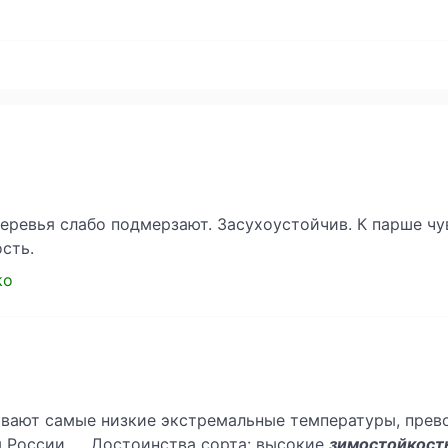
еревья слабо подмерзают. Засухоустойчив. К парше чу
сть.
ko
вают самые низкие экстремальные температуры, прев
 России. ... Достоинства сорта: высокие
зимостойкост