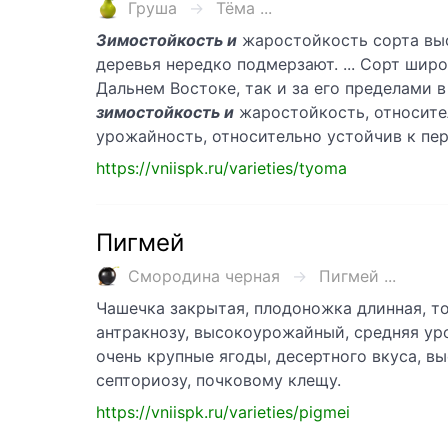
Груша
Тёма ...
Зимостойкость и
жаростойкость сорта выс
деревья нередко подмерзают. ... Сорт шир
Дальнем Востоке, так и за его пределами в
зимостойкость и
жаростойкость, относите
урожайность, относительно устойчив к п
https://vniispk.ru/varieties/tyoma
Пигмей
Смородина черная
Пигмей ...
Чашечка закрытая, плодоножка длинная, то
антракнозу, высокоурожайный, средняя урожа
очень крупные ягоды, десертного вкуса, в
септориозу, почковому клещу.
https://vniispk.ru/varieties/pigmei