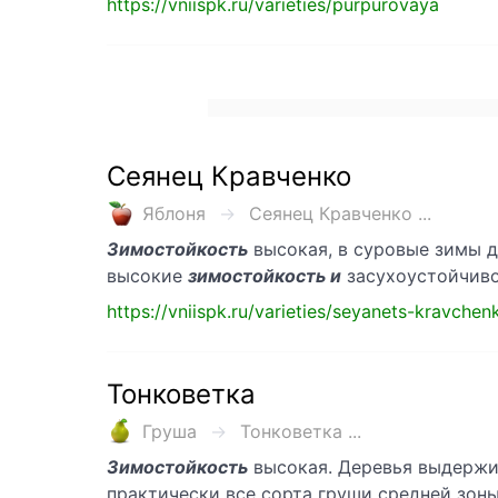
https://vniispk.ru/varieties/purpurovaya
Сеянец Кравченко
Яблоня
Сеянец Кравченко ...
Зимостойкость
высокая, в суровые зимы д
высокие
зимостойкость и
засухоустойчиво
https://vniispk.ru/varieties/seyanets-kravchen
Тонковетка
Груша
Тонковетка ...
Зимостойкость
высокая. Деревья выдержи
практически все сорта груши средней зоны