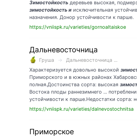
Зимостойкость
деревьев высокая, подмерза
зимостойкость и
исключительная устойчив
назначения. Донор устойчивости к парше.
https://vniispk.ru/varieties/gornoaltaiskoe
Дальневосточница
Груша
Дальневосточница ...
Характеризуется довольно высокой
зимос
Приморского и в южных районах Хабаровско
полная.Достоинства сорта: высокая
зимост
Востока плоды раннезимнего ... потреблен
устойчивости к парше.Недостатки сорта: 
https://vniispk.ru/varieties/dalnevostochnitsa
Приморское