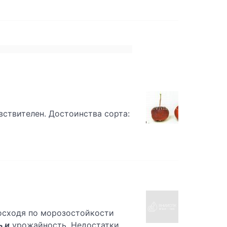
вствителен. Достоинства сорта:
осходя по морозостойкости
ь и
урожайность. Недостатки