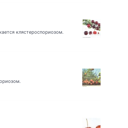
жается клястероспориозом.
пориозом.