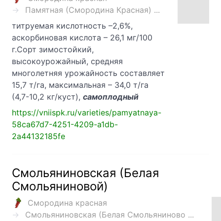
Памятная (Смородина Красная) ...
титруемая кислотность –2,6%,
аскорбиновая кислота – 26,1 мг/100
г.Сорт зимостойкий,
высокоурожайный, средняя
многолетняя урожайность составляет
15,7 т/га, максимальная – 34,0 т/га
(4,7-10,2 кг/куст),
самоплодный
https://vniispk.ru/varieties/pamyatnaya-
58ca67d7-4251-4209-a1db-
2a44132185fe
Смольяниновская (Белая
Смольяниновой)
Смородина красная
Смольяниновская (Белая Смольяниново ...