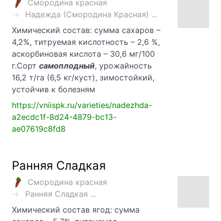
Смородина красная
Надежда (Смородина Красная) ...
Химический состав: сумма сахаров –
4,2%, титруемая кислотность – 2,6 %,
аскорбиновая кислота – 30,6 мг/100
г.Сорт
самоплодный
, урожайность
16,2 т/га (6,5 кг/куст), зимостойкий,
устойчив к болезням
https://vniispk.ru/varieties/nadezhda-
a2ecdc1f-8d24-4879-bc13-
ae07619c8fd8
Ранняя Сладкая
Смородина красная
Ранняя Сладкая ...
Химический состав ягод: сумма