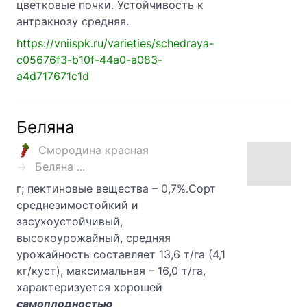
цветковые почки. Устойчивость к
антракнозу средняя.
https://vniispk.ru/varieties/schedraya-
c05676f3-b10f-44a0-a083-
a4d717671c1d
Беляна
Смородина красная
Беляна ...
г; пектиновые вещества – 0,7%.Сорт
среднезимостойкий и
засухоустойчивый,
высокоурожайный, средняя
урожайность составляет 13,6 т/га (4,1
кг/куст), максимальная – 16,0 т/га,
характеризуется хорошей
самоплодностью