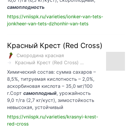
16,0 т/га (6,5 кг/куст), скороплодный,
самоплодность
https://vniispk.ru/varieties/ionker-van-tets-
jonkheer-van-tets-dzhonhir-van-tets
Красный Крест (Red Cross)
Смородина красная
Красный Крест (Red Cross) ...
Химический состав: сумма сахаров –
8,5%, титруемая кислотность – 2,0%,
аскорбиновая кислота – 35,0 мг/100
г.Сорт
самоплодный
, урожайность
9,0 т/га (2,7 кг/куст), зимостойкость
невысокая, устойчивый
https://vniispk.ru/varieties/krasnyi-krest-
red-cross