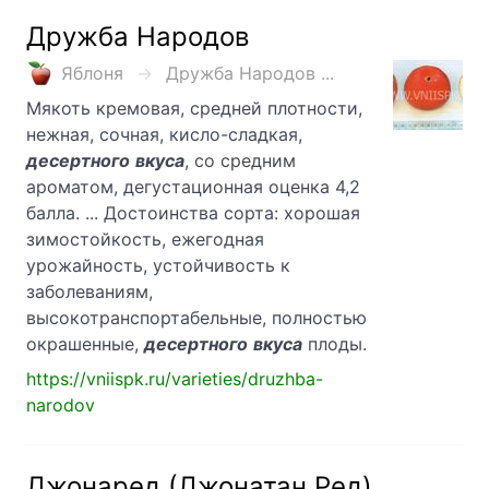
Дружба Народов
Яблоня
Дружба Народов ...
Мякоть кремовая, средней плотности,
нежная, сочная, кисло-сладкая,
десертного
вкуса
, со средним
ароматом, дегустационная оценка 4,2
балла. ... Достоинства сорта: хорошая
зимостойкость, ежегодная
урожайность, устойчивость к
заболеваниям,
высокотранспортабельные, полностью
окрашенные,
десертного
вкуса
плоды.
https://vniispk.ru/varieties/druzhba-
narodov
Джонаред (Джонатан Ред)