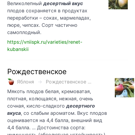
Великолепный
десертный вкус
плодов сохраняется в продуктах
переработки – соках, мармеладах,
пюре, чипсах. Сорт частично
самоплодный.
https://vniispk.ru/varieties/renet-
kubanskii
Рождественское
Яблоня
Рождественское ...
Мякоть плодов белая, кремоватая,
плотная, колющаяся, нежная, очень
сочная, кисло-сладкого
десертного
вкуса
, со слабым ароматом. Вкус плодов
оценивается на 4,4 балла, внешний вид
4,4 балла. ... Достоинства сорта:
иммунность (абсолютная устойчивость)