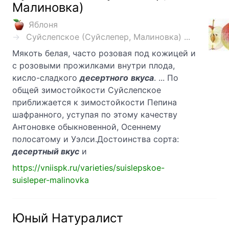
Малиновка)
Яблоня
Суйслепское (Суйслепер, Малиновка) ...
Мякоть белая, часто розовая под кожицей и
с розовыми прожилками внутри плода,
кисло-сладкого
десертного
вкуса
. ... По
общей зимостойкости Суйслепское
приближается к зимостойкости Пепина
шафранного, уступая по этому качеству
Антоновке обыкновенной, Осеннему
полосатому и Уэлси.Достоинства сорта:
десертный вкус
и
https://vniispk.ru/varieties/suislepskoe-
suisleper-malinovka
Юный Натуралист