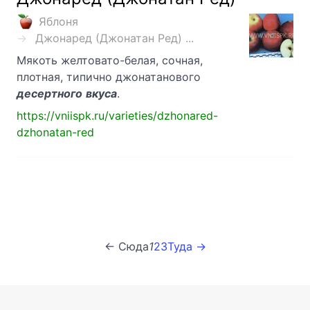
Яблоня
Джонаред (Джонатан Ред) ...
Мякоть желтовато-белая, сочная,
плотная, типично джонатанового
десертного
вкуса
.
https://vniispk.ru/varieties/dzhonared-
dzhonatan-red
← Сюда
1
2
3
Туда →