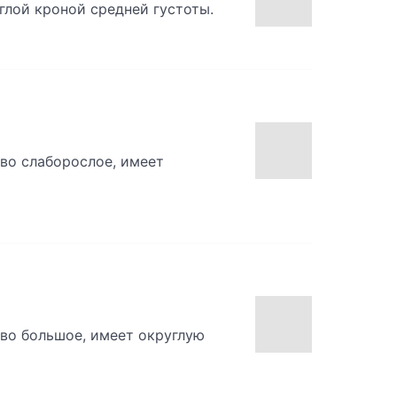
глой кроной средней густоты.
ево слаборослое, имеет
ево большое, имеет округлую