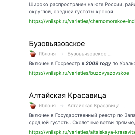
Широко распространен на юге России, ра
округлой, средней густоты кроной.
https://vniispk.ru/varieties/chernomorskoe-in
Бузовьязовское
Яблоня
Бузовьязовское ...
Включен в Госреестр
в 2009 году
по Ураль
https://vniispk.ru/varieties/buzovyazovskoe
Алтайская Красавица
Яблоня
Алтайская Красавица ...
Включен в Государственный реестр по За
средней густоты. Скелетные ветви прямые,
https://vniispk.ru/varieties/altaiskaya-krasavit