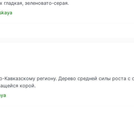
 гладкая, зеленовато-серая.
vskaya
-Кавказскому региону. Дерево средней силы роста с 
шащейся корой.
aya