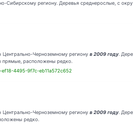
о-Сибирскому региону. Деревья среднерослые, с окру
по Центрально-Черноземному региону
в 2009 году
. Дер
и прямые, расположены редко.
222-ef18-4495-9f7c-eb11a572c652
по Центрально-Черноземному региону
в 2009 году
. Дер
положены редко.