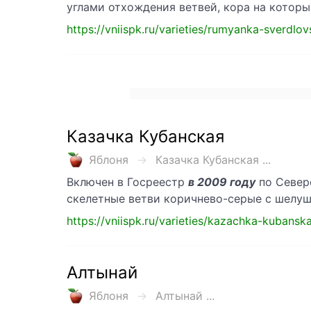
углами отхождения ветвей, кора на которых
https://vniispk.ru/varieties/rumyanka-sverdlo
Казачка Кубанская
Яблоня
Казачка Кубанская ...
Включен в Госреестр
в 2009 году
по Северо
скелетные ветви коричнево-серые с шелу
https://vniispk.ru/varieties/kazachka-kubansk
Алтынай
Яблоня
Алтынай ...