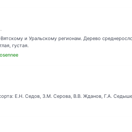
.
-Вятскому и Уральскому регионам. Дерево среднеросло
лая, густая.
-osennee
орта: Е.Н. Седов, 3.М. Серова, В.В. Жданов, Г.А. Седышев