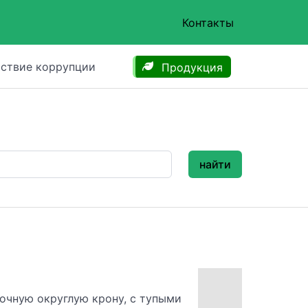
Контакты
ствие коррупции
Продукция
найти
очную округлую крону, с тупыми