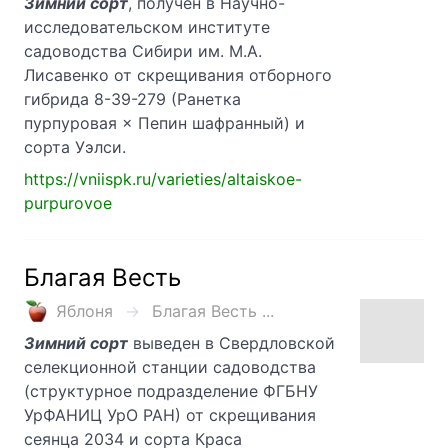
Зимний сорт
, получен в Научно-
исследовательском институте
садоводства Сибири им. М.А.
Лисавенко от скрещивания отборного
гибрида 8-39-279 (Ранетка
пурпуровая × Пепин шафранный) и
сорта Уэлси.
https://vniispk.ru/varieties/altaiskoe-
purpurovoe
Благая Весть
Яблоня
Благая Весть ...
Зимний сорт
выведен в Свердловской
селекционной станции садоводства
(структурное подразделение ФГБНУ
УрФАНИЦ УрО РАН) от скрещивания
сеянца 2034 и сорта Краса