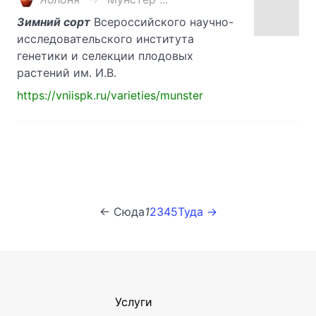
Зимний сорт
Всероссийского научно-
исследовательского института
генетики и селекции плодовых
растений им. И.В.
https://vniispk.ru/varieties/munster
← Сюда
1
2
3
4
5
Туда →
Услуги