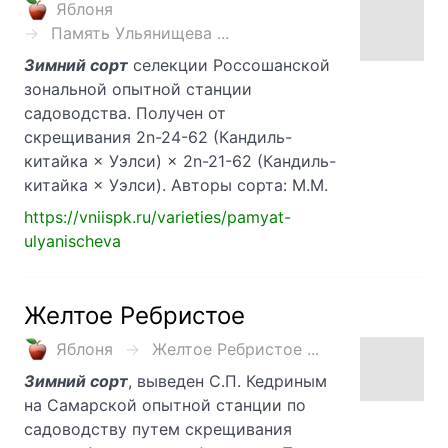
Яблоня
Память Ульянищева ...
Зимний сорт
селекции Россошанской
зональной опытной станции
садоводства. Получен от
скрещивания 2n-24-62 (Кандиль-
китайка × Уэлси) × 2n-21-62 (Кандиль-
китайка × Уэлси). Авторы сорта: М.М.
https://vniispk.ru/varieties/pamyat-
ulyanischeva
Желтое Ребристое
Яблоня
Желтое Ребристое ...
Зимний сорт
, выведен С.П. Кедриным
на Самарской опытной станции по
садоводству путем скрещивания