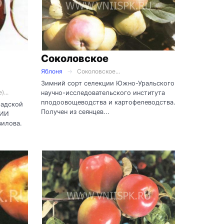
Соколовское
Яблоня
Соколовское...
Зимний сорт селекции Южно-Уральского
...
научно-исследовательского института
плодоовощеводства и картофелеводства.
радской
Получен из сеянцев...
НИИ
вилова.