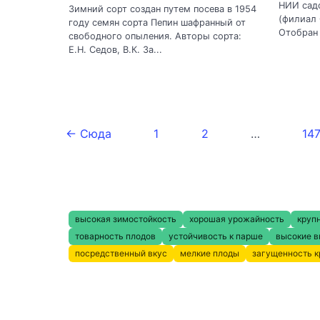
НИИ сад
Зимний сорт создан путем посева в 1954
(филиал
году семян сорта Пепин шафранный от
Отобран 
свободного опыления. Авторы сорта:
Е.Н. Седов, В.К. За...
← Сюда
1
2
…
14
высокая зимостойкость
хорошая урожайность
круп
товарность плодов
устойчивость к парше
высокие в
посредственный вкус
мелкие плоды
загущенность 