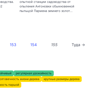
оводства.
опытной станции садоводства от
62
опыления Антоновки обыкновенной
пыльцой Пармена зимнего золот...
153
154
155
Туда →
ойчивый
регулярная урожайность
олговечность жизни дерева
крупные размеры дерева
мость паршой