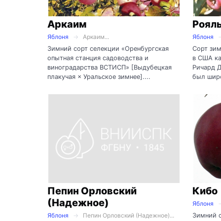
Аркаим
Роял
Яблоня
Аркаим...
Яблоня
Зимний сорт селекции «Оренбургская
Сорт зим
опытная станция садоводства и
в США ка
виноградарства ВСТИСП» [Выдубецкая
Ричард 
плакучая × Уральское зимнее]....
был широ
Пепин Орловский
Кибо
(Надежное)
Яблоня
Зимний 
Яблоня
Пепин Орловский (Надежное)...