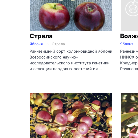
Стрела
Волж
Яблоня
Стрела...
Яблоня
Раннезимний сорт колонновидной яблони
Раннезим
Всероссийского научно-
НИИСХ о
исследовательского института генетики
Крюднера
и селекции плодовых растений им...
Розанова