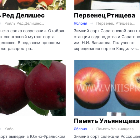
ь Ред Делишес
Первенец Ртищева
Рояль Ред Делишес...
Яблоня
Первенец Ртищева...
него срока созревания. Отобран
Зимний сорт Саратовской опыт
к спонтанный мутант сорта
станции садоводства и Саратовс
Делишес. В недавнем прошлом
им. Н.И. Вавилова. Получен от
ко распростра...
скрещивания сортов Кандиль-к..
Память Ульянищева
Кибо...
Яблоня
Память Ульянищева...
сорт выведен в Южно-Уральском
Зимний сорт селекции Россоша