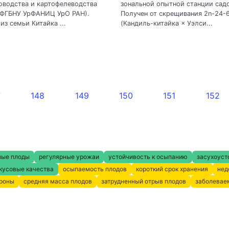
оводства и картофелеводства
зональной опытной станции сад
 ФГБНУ УрФАНИЦ УрО РАН).
Получен от скрещивания 2n-24-
из семьи Китайка ...
(Кандиль-китайка × Уэлси...
7
148
149
150
151
152
ные плоды
регулярные урожаи
устойчивость к осыпанию
засухоуст
кусовые качества
осыпаемость плодов
короткий срок хранения
нед
кроны
средняя масса плодов
затрудненный отрыв плодов
заболевае