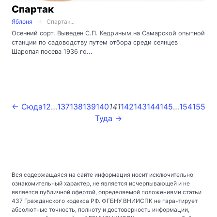
Спартак
Яблоня
Спартак...
Осенний сорт. Выведен С.П. Кедриным на Самарской опытной
станции по садоводству путем отбора среди сеянцев
Шаропая посева 1936 го...
← Сюда
1
2
…
137
138
139
140
141
142
143
144
145
…
154
155
Туда →
Вся содержащаяся на сайте информация носит исключительно
ознакомительный характер, не является исчерпывающей и не
является публичной офертой, определяемой положениями статьи
437 Гражданского кодекса РФ. ФГБНУ ВНИИСПК не гарантирует
абсолютные точность, полноту и достоверность информации,