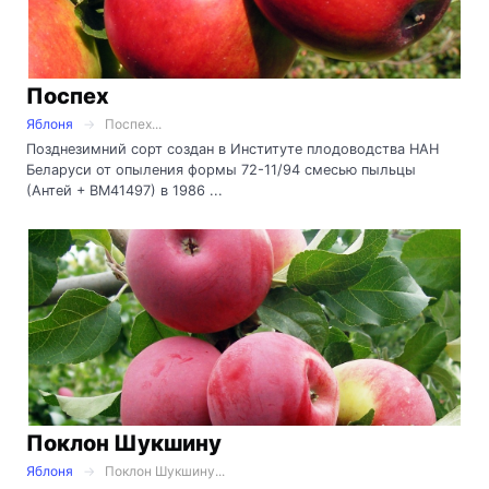
Поспех
Яблоня
Поспех...
Позднезимний сорт создан в Институте плодоводства НАН
Беларуси от опыления формы 72-11/94 смесью пыльцы
(Антей + ВМ41497) в 1986 ...
Поклон Шукшину
Яблоня
Поклон Шукшину...